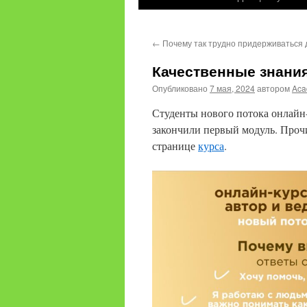
содержимому
←
Почему так трудно придерживаться
Качественные знания
Опубликовано
7 мая, 2024
автором
Aca
Студенты нового потока онлайн
закончили первый модуль. Проч
странице
курса
.