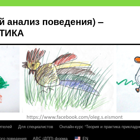
й анализ поведения) –
КТИКА
ителей
Для специалистов
Онлайн-курс “Теория и практика прикладн
ого поведения
АВС (ДПП) форма
EN