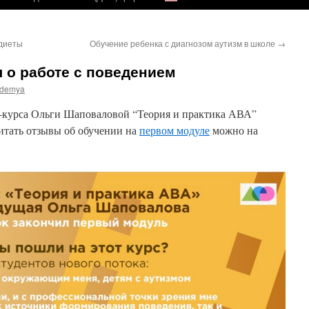
 диеты
Обучение ребенка с диагнозом аутизм в школе
→
 о работе с поведением
demya
-курса Ольги Шаповаловой “Теория и практика АВА”
итать отзывы об обучении на
первом модуле
можно на