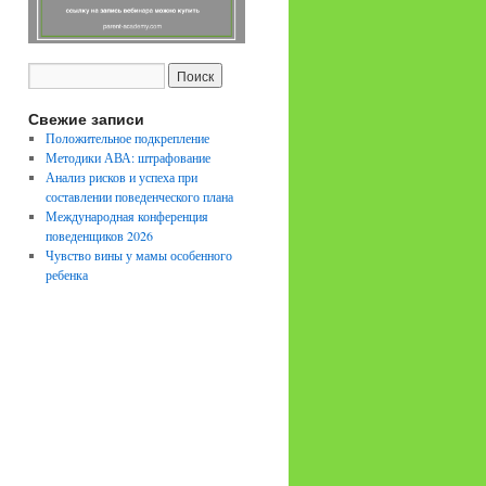
Свежие записи
Положительное подкрепление
Методики АВА: штрафование
Анализ рисков и успеха при
составлении поведенческого плана
Международная конференция
поведенщиков 2026
Чувство вины у мамы особенного
ребенка