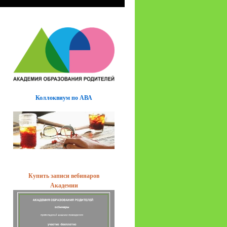
Коллоквиум по АВА
Купить записи вебинаров
Академии