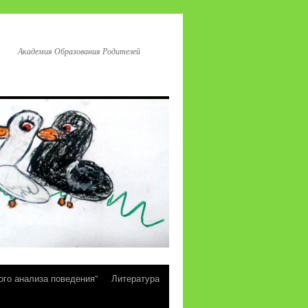
Академия Образования Родителей
ого анализа поведения”
Литература