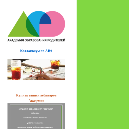
Коллоквиум по АВА
Купить записи вебинаров
Академии