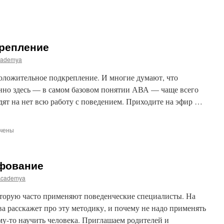
репление
cademya
оложительное подкрепление. И многие думают, что
енно здесь — в самом базовом понятии АВА — чаще всего
ят на нет всю работу с поведением. Приходите на эфир …
чены
и
ительное
епление
фование
Academya
оторую часто применяют поведенческие специалисты. На
 расскажет про эту методику, и почему не надо применять
ему-то научить человека. Приглашаем родителей и