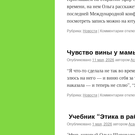
поведе
времени, на нем Ольга расскаже
плана
последней Международной конф
посмотреть запись можно на ют
к
Рубрика:
Новости
|
Комментарии
отклю
запис
Между
конфе
Чувство вины у мам
повед
2026
Опубликовано
11 мая, 2026
автором
Ac
“Я что-то сделала не так во вре
злюсь на него — и виню себя за 
наказала — и теперь не сплю”,
к
Рубрика:
Новости
|
Комментарии
отклю
запис
Чувств
вины
Учебник “Этика в ра
у
мамы
Опубликовано
1 мая, 2026
автором
Aca
особе
ребен
Эфир, который Ольга Шаповалова