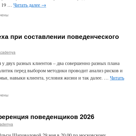
р 19 …
Читать далее
→
чены
и
ики
еха при составлении поведенческого
ование
Academya
 у двух разных клиентов – два совершенно разных плана
алитик перед выбором методики проводит анализ рисков и
мьи, навыки клиента, условия жизни и так далее. …
Читать
чены
и
з
еренция поведенщиков 2026
ademya
влении
льги Шаповаловой 29 мая в 20.00 по московскому