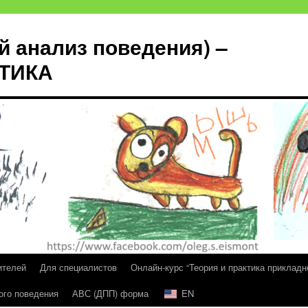
й анализ поведения) –
КТИКА
ителей
Для специалистов
Онлайн-курс “Теория и практика прикладн
ого поведения
АВС (ДПП) форма
EN