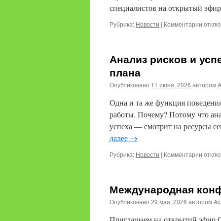
специалистов на открытый эфи
к
Рубрика:
Новости
|
Комментарии
отклю
запис
Метод
АВА:
Анализ рисков и усп
штраф
плана
Опубликовано
11 июня, 2026
автором
Одна и та же функция поведения
работы. Почему? Потому что ан
успеха — смотрит на ресурсы се
далее
→
к
Рубрика:
Новости
|
Комментарии
отклю
запис
Анали
рисков
Международная конф
и
успеха
Опубликовано
29 мая, 2026
автором
Ac
при
соста
Приглашаем на открытий эфир О