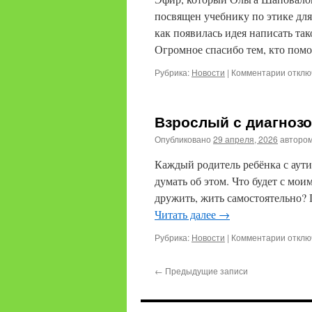
посвящен учебнику по этике для
как появилась идея написать та
Огромное спасибо тем, кто пом
к
Рубрика:
Новости
|
Комментарии
отклю
запис
Учебн
“Этика
Взрослый с диагнозо
в
работ
Опубликовано
29 апреля, 2026
авторо
поведе
аналит
Каждый родитель ребёнка с аути
думать об этом. Что будет с мои
дружить, жить самостоятельно? 
Читать далее
→
к
Рубрика:
Новости
|
Комментарии
отклю
запис
Взрос
←
Предыдущие записи
с
диагн
аутиз