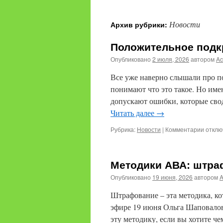
содержимому
Новости
Архив рубрики:
Положительное подк
Опубликовано
2 июля, 2026
автором
A
Все уже наверно слышали про п
понимают что это такое. Но им
допускают ошибки, которые свод
Читать далее
→
к
Рубрика:
Новости
|
Комментарии
отклю
запис
Полож
подкр
Методики АВА: штра
Опубликовано
19 июня, 2026
автором
Штрафование – эта методика, к
эфире 19 июня Ольга Шаповалова
эту методику, если вы хотите ч