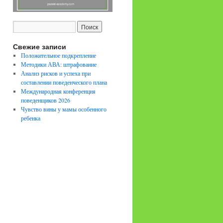
Свежие записи
Положительное подкрепление
Методики АВА: штрафование
Анализ рисков и успеха при
составлении поведенческого плана
Международная конференция
поведенщиков 2026
Чувство вины у мамы особенного
ребенка