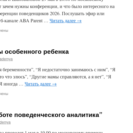
нческого
т зачем нужны конференции, и что было интересного на
еренции поведенщиков 2026. Послушать эфир или
уб-канале ABA Parent …
Читать далее
→
чены
и
народная
ренция
ы особенного ребенка
енщиков
ademya
мя беременности”, “Я недостаточно занимаюсь с ним”, “Я
то что злюсь”, “Другие мамы справляются, а я нет”, “Я
 “Я иногда …
Читать далее
→
чены
и
о
боте поведенческого аналитика”
demya
нного
ка
 проведет 1 мая в 19.00 по московскому времени,