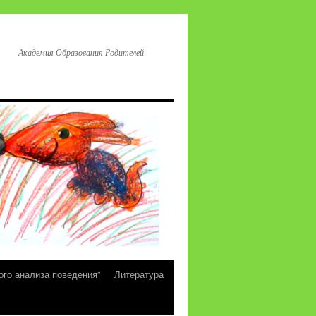
Академия Образования Родителей
ого анализа поведения”
Литература