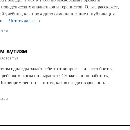
 поведенческих аналитиков и терапистов. Ольга расскажет,
кой учебник, как проходило само написание и публикация.
ог …
Читать далее
→
чены
и
ик
м аутизм
е
м
Academya
нческого
ика”
змом однажды задаёт себе этот вопрос — и часто боится
м ребёнком, когда он вырастет? Сможет ли он работать,
Поговорим честно — о том, как выглядит взрослость …
чены
и
лый
озом
м