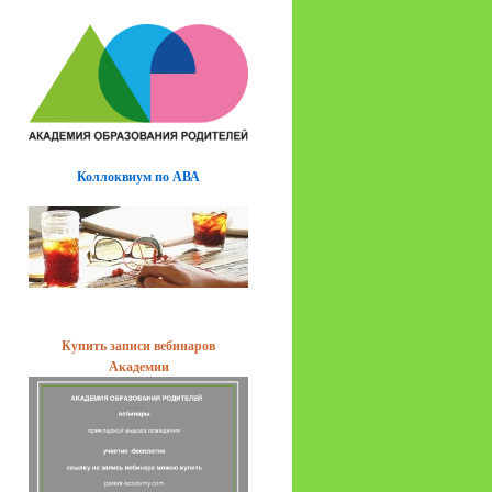
Коллоквиум по АВА
Купить записи вебинаров
Академии