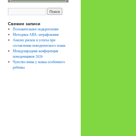
Свежие записи
Положительное подкрепление
Методики АВА: штрафование
Анализ рисков и успеха при
составлении поведенческого плана
Международная конференция
поведенщиков 2026
Чувство вины у мамы особенного
ребенка