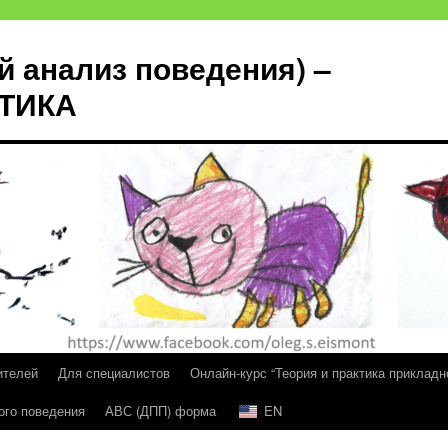
й анализ поведения) –
КТИКА
ителей
Для специалистов
Онлайн-курс “Теория и практика прикладн
ого поведения
АВС (ДПП) форма
EN