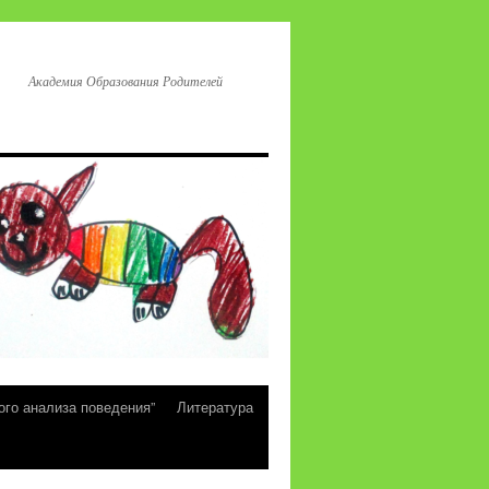
Академия Образования Родителей
ого анализа поведения”
Литература