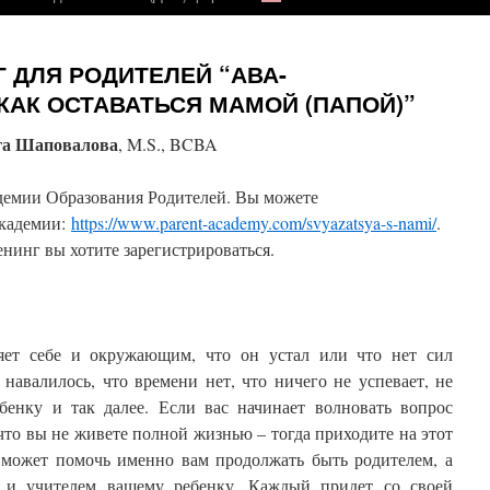
 ДЛЯ РОДИТЕЛЕЙ “АВА-
КАК ОСТАВАТЬСЯ МАМОЙ (ПАПОЙ)”
га Шаповалова
, M.S., BCBA
демии Образования Родителей. Вы можете
Академии:
https://www.parent-academy.com/svyazatsya-s-nami/
.
енинг вы хотите зарегистрироваться.
ряет себе и окружающим, что он устал или что нет сил
 навалилось, что времени нет, что ничего не успевает, не
ебенку и так далее. Если вас начинает волновать вопрос
что вы не живете полной жизнью – тогда приходите на этот
 может помочь именно вам продолжать быть родителем, а
 и учителем вашему ребенку. Каждый придет со своей