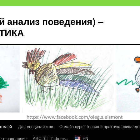
й анализ поведения) –
КТИКА
ителей
Для специалистов
Онлайн-курс “Теория и практика прикладн
ого поведения
АВС (ДПП) форма
EN