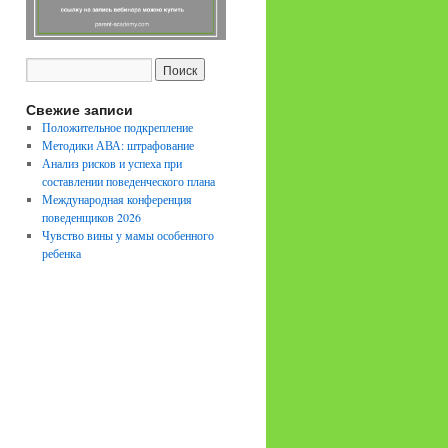
Свежие записи
Положительное подкрепление
Методики АВА: штрафование
Анализ рисков и успеха при
составлении поведенческого плана
Международная конференция
поведенщиков 2026
Чувство вины у мамы особенного
ребенка