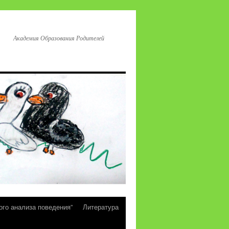
Академия Образования Родителей
ого анализа поведения”
Литература