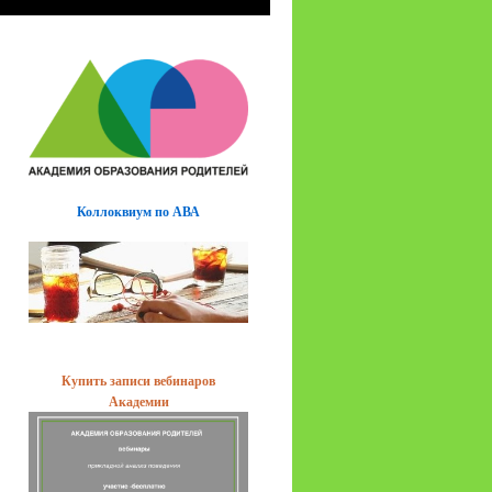
Коллоквиум по АВА
Купить записи вебинаров
Академии