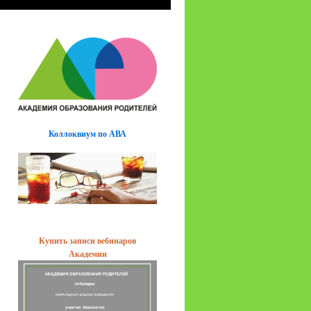
Коллоквиум по АВА
Купить записи вебинаров
Академии