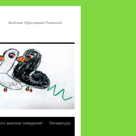
Академия Образования Родителей
ого анализа поведения”
Литература