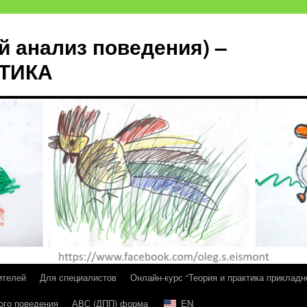
й анализ поведения) –
КТИКА
ителей
Для специалистов
Онлайн-курс “Теория и практика прикладн
ого поведения
АВС (ДПП) форма
EN