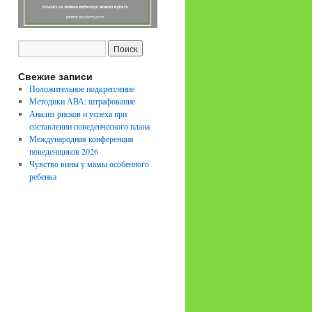
Свежие записи
Положительное подкрепление
Методики АВА: штрафование
Анализ рисков и успеха при
составлении поведенческого плана
Международная конференция
поведенщиков 2026
Чувство вины у мамы особенного
ребенка