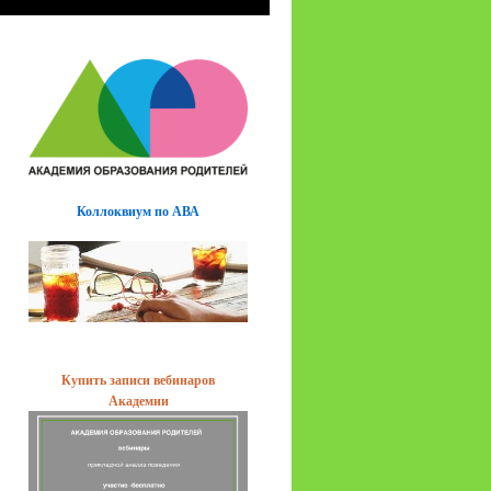
Коллоквиум по АВА
Купить записи вебинаров
Академии