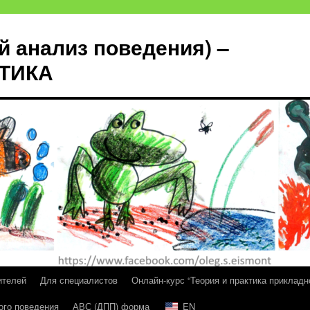
й анализ поведения) –
КТИКА
ителей
Для специалистов
Онлайн-курс “Теория и практика прикладн
ого поведения
АВС (ДПП) форма
EN