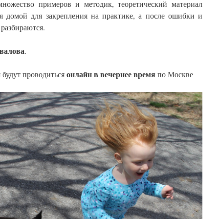
множество примеров и методик, теоретический материал
ся домой для закрепления на практике, а после ошибки и
разбираются.
валова
.
онлайн в вечернее время
я будут проводиться
по Москве