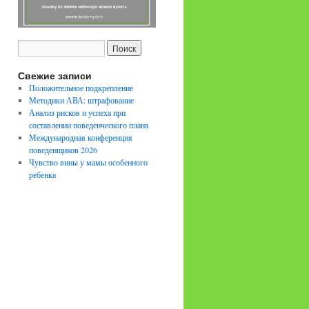
Свежие записи
Положительное подкрепление
Методики АВА: штрафование
Анализ рисков и успеха при
составлении поведенческого плана
Международная конференция
поведенщиков 2026
Чувство вины у мамы особенного
ребенка