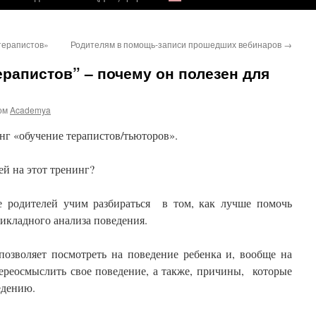
терапистов»
Родителям в помощь-записи прошедших вебинаров
→
ерапистов” – почему он полезен для
ом
Academya
нг «обучение терапистов/тьюторов».
й на этот тренинг?
е родителей учим разбираться
в том, как лучше помочь
икладного анализа поведения.
позволяет посмотреть на поведение ребенка и, вообще на
переосмыслить свое поведение, а также, причины, которые
едению.