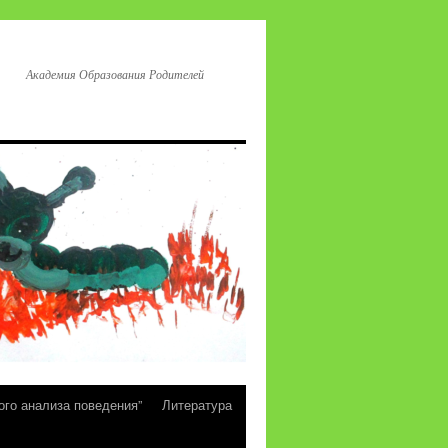
Академия Образования Родителей
ого анализа поведения”
Литература