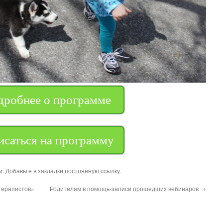
дробнее о программе
исаться на программу
и
. Добавьте в закладки
постоянную ссылку
.
терапистов»
Родителям в помощь-записи прошедших вебинаров
→