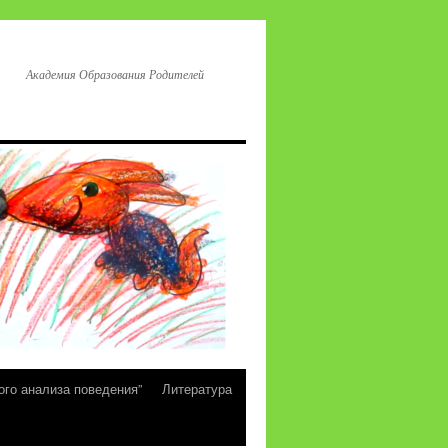
Академия Образования Родителей
ого анализа поведения”
Литература