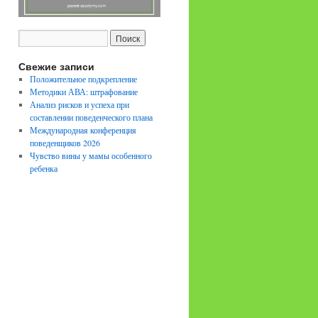
Свежие записи
Положительное подкрепление
Методики АВА: штрафование
Анализ рисков и успеха при
составлении поведенческого плана
Международная конференция
поведенщиков 2026
Чувство вины у мамы особенного
ребенка