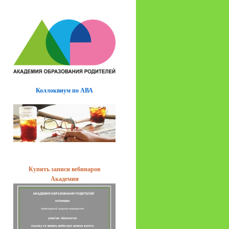
Коллоквиум по АВА
Купить записи вебинаров
Академии