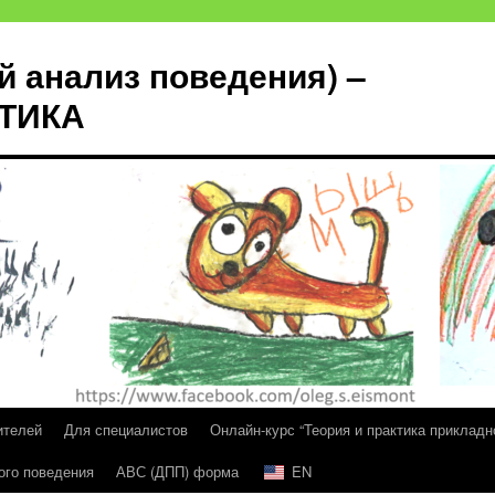
й анализ поведения) –
КТИКА
ителей
Для специалистов
Онлайн-курс “Теория и практика прикладн
ого поведения
АВС (ДПП) форма
EN