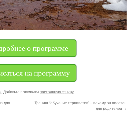
дробнее о программе
исаться на программу
и
. Добавьте в закладки
постоянную ссылку
.
ча для
Тренинг “обучение терапистов” – почему он полезен
для родителей
→