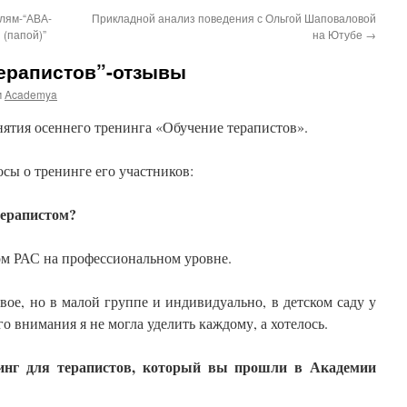
лям-“АВА-
Прикладной анализ поведения с Ольгой Шаповаловой
 (папой)”
на Ютубе
→
терапистов”-отзывы
м
Academya
ятия осеннего тренинга «Обучение терапистов».
сы о тренинге его участников:
терапистом?
ом РАС на профессиональном уровне.
овое, но в малой группе и индивидуально, в детском саду у
о внимания я не могла уделить каждому, а хотелось.
инг для терапистов, который вы прошли в Академии