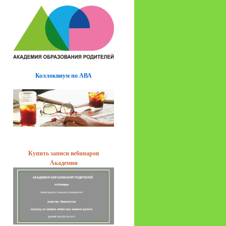
Коллоквиум по АВА
Купить записи вебинаров
Академии