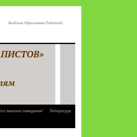
Академия Образования Родителей
ого анализа поведения”
Литература