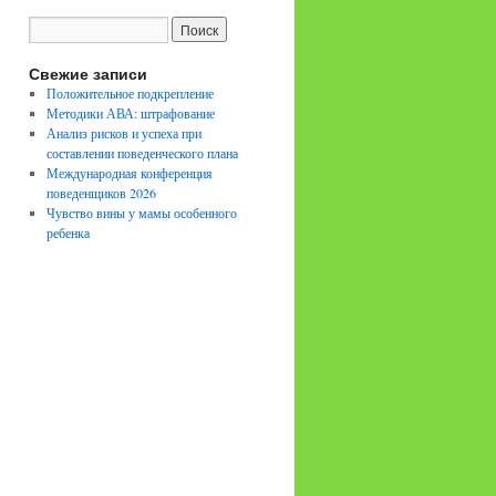
Свежие записи
Положительное подкрепление
Методики АВА: штрафование
Анализ рисков и успеха при
составлении поведенческого плана
Международная конференция
поведенщиков 2026
Чувство вины у мамы особенного
ребенка