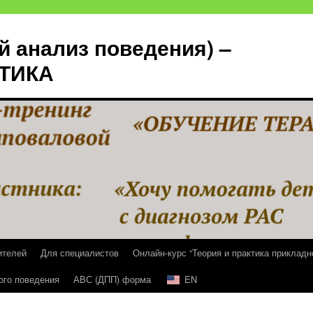
й анализ поведения) –
КТИКА
ителей
Для специалистов
Онлайн-курс “Теория и практика прикладн
ого поведения
АВС (ДПП) форма
EN