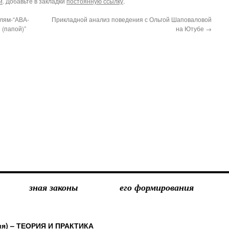
и
. Добавьте в закладки
постоянную ссылку
.
лям-“АВА-
Прикладной анализ поведения с Ольгой Шаповаловой
 (папой)”
на Ютубе
→
зная законы
его формирования
ия) – ТЕОРИЯ И ПРАКТИКА