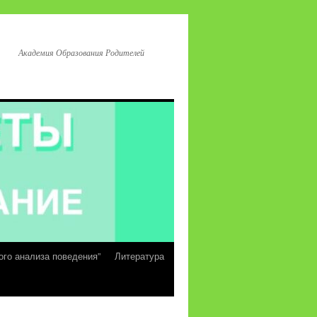
Академия Образования Родителей
ого анализа поведения”
Литература