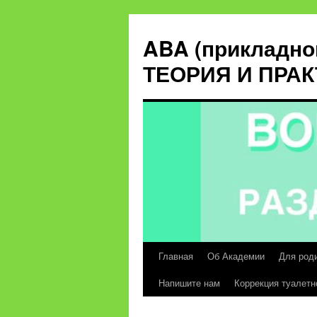
ABA (прикладно
ТЕОРИЯ И ПРА
Главная
Об Академии
Для род
Перейти
Напишите нам
Коррекция туалетн
к
содержимому