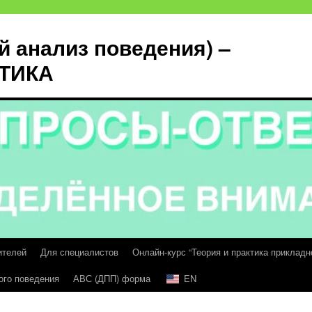
й анализ поведения) –
КТИКА
ителей
Для специалистов
Онлайн-курс “Теория и практика прикладн
ого поведения
АВС (ДПП) форма
EN