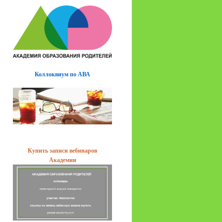
Коллоквиум по АВА
Купить записи вебинаров
Академии