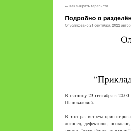
←
Как выбрать тераписта
Подробно о разделё
Опубликовано
21 сентября, 2022
авто
Ол
“Приклад
В пятницу 23 сентября в 20.00
Шаповаловой.
В этот раз встреча ориентирова
логопед, дефектолог, психолог
термин “разделённое внимание”