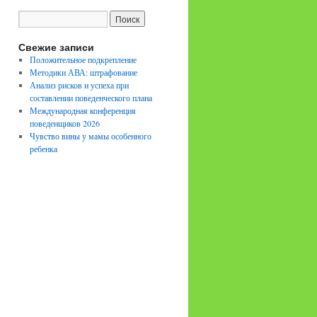
Свежие записи
Положительное подкрепление
Методики АВА: штрафование
Анализ рисков и успеха при
составлении поведенческого плана
Международная конференция
поведенщиков 2026
Чувство вины у мамы особенного
ребенка