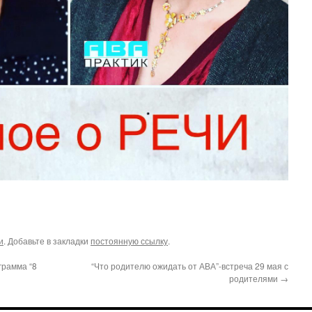
и
. Добавьте в закладки
постоянную ссылку
.
грамма “8
“Что родителю ожидать от АВА”-встреча 29 мая с
родителями
→