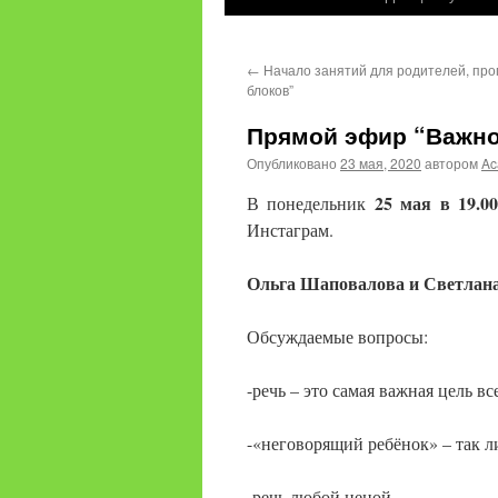
содержимому
←
Начало занятий для родителей, про
блоков”
Прямой эфир “Важно
Опубликовано
23 мая, 2020
автором
Ac
25 мая в 19.00
В понедельник
Инстаграм.
Ольга Шаповалова и Светлан
Обсуждаемые вопросы:
-речь – это самая важная цель в
-«неговорящий ребёнок» – так ли
-речь любой ценой