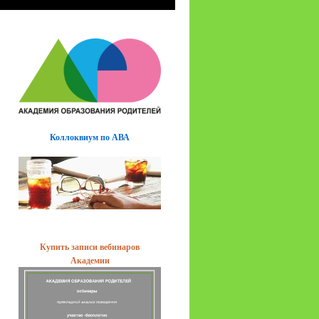
Коллоквиум по АВА
Купить записи вебинаров
Академии