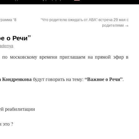
грамма “8
“Что родителю ожидать от АВА”-встреча 29 мая с
родителями
→
е о Речи”
ademya
по московскому времени приглашаем на прямой эфир в
а Кондренкова
“Важное о Речи”
будут говорить на тему:
.
сей реабилитации
 это ?