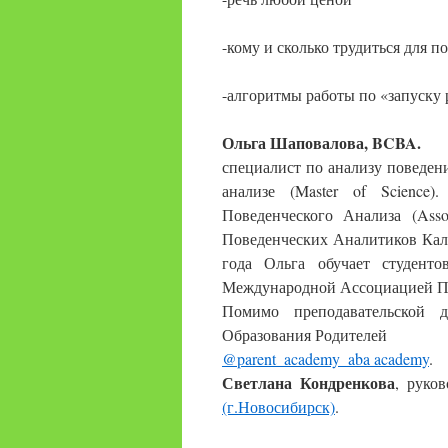
-кому и сколько трудиться для п
-алгоритмы работы по «запуску 
Ольга Шаповалова, BCBA.
специалист по анализу поведен
анализе (Master of Science
Поведенческого Анализа (Associ
Поведенческих Аналитиков Калифо
года Ольга обучает студенто
Международной Ассоциацией По
Помимо преподавательской д
Образования Родителей
@parent_academy_aba academy
.
Светлана Кондренкова
, руко
(г.Новосибирск)
.