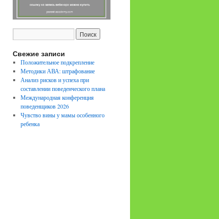
Свежие записи
Положительное подкрепление
Методики АВА: штрафование
Анализ рисков и успеха при
составлении поведенческого плана
Международная конференция
поведенщиков 2026
Чувство вины у мамы особенного
ребенка