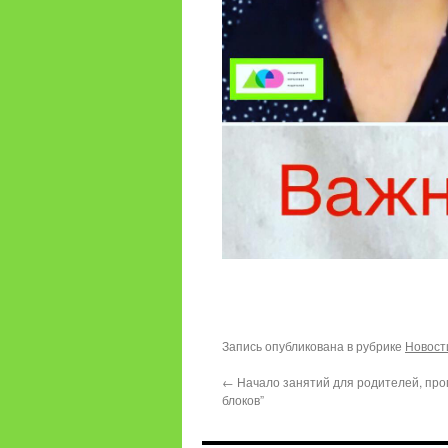
Запись опубликована в рубрике
Новост
←
Начало занятий для родителей, про
блоков”