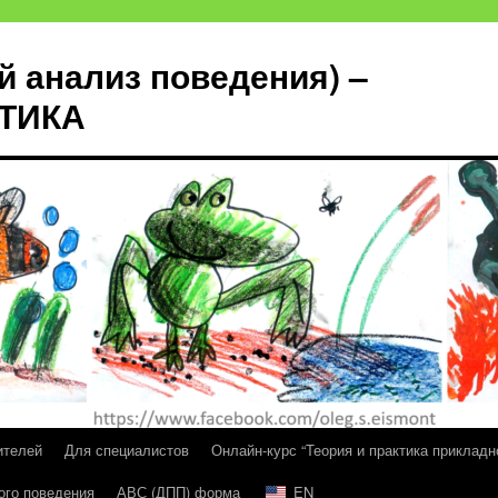
й анализ поведения) –
КТИКА
ителей
Для специалистов
Онлайн-курс “Теория и практика прикладн
ого поведения
АВС (ДПП) форма
EN