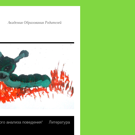
Академия Образования Родителей
ого анализа поведения”
Литература