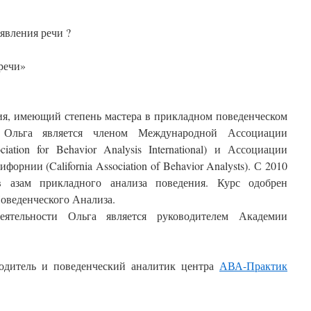
оявления речи ?
речи»
ия, имеющий степень мастера в прикладном поведенческом
). Ольга является членом Международной Ассоциации
ation for Behavior Analysis International) и Ассоциации
рнии (California Association of Behavior Analysts). С 2010
в азам прикладного анализа поведения. Курс одобрен
веденческого Анализа.
еятельности Ольга является руководителем Академии
водитель и поведенческий аналитик центра
АВА-Практик