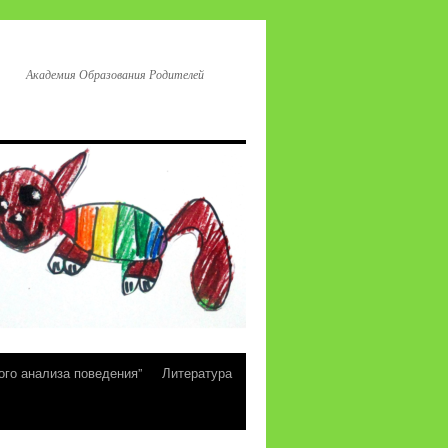
Академия Образования Родителей
ого анализа поведения”
Литература