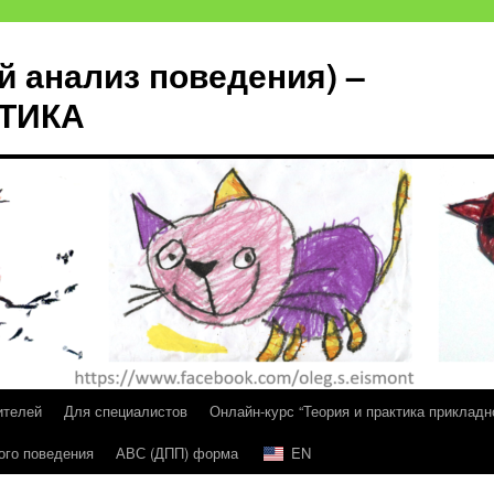
й анализ поведения) –
КТИКА
ителей
Для специалистов
Онлайн-курс “Теория и практика прикладн
ого поведения
АВС (ДПП) форма
EN