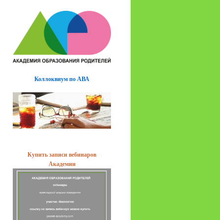
Коллоквиум по АВА
Купить записи вебинаров
Академии