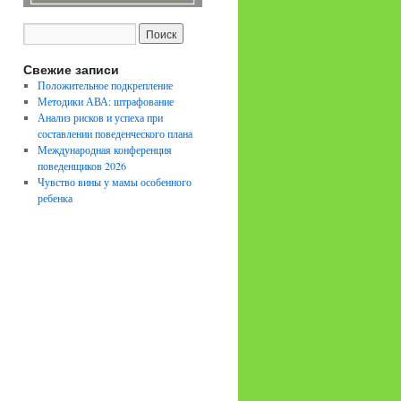
Свежие записи
Положительное подкрепление
Методики АВА: штрафование
Анализ рисков и успеха при
составлении поведенческого плана
Международная конференция
поведенщиков 2026
Чувство вины у мамы особенного
ребенка