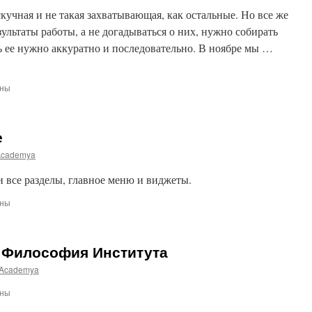
ям
скучная и не такая захватывающая, как остальные. Но все же
ультаты работы, а не догадываться о них, нужно собирать
вном
 ее нужно аккуратно и последовательно. В ноябре мы …
ии
ены
ают
е
исты?
Academya
 все разделы, главное меню и виджеты.
ены
ние
 Философия Института
Academya
ены