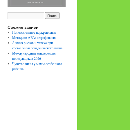
Свежие записи
Положительное подкрепление
Методики АВА: штрафование
Анализ рисков и успеха при
составлении поведенческого плана
Международная конференция
поведенщиков 2026
Чувство вины у мамы особенного
ребенка