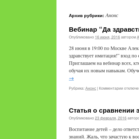
содержимому
Анонс
Архив рубрики:
Вебинар “Да здравст
Опубликовано
16 июня, 2016
автором
28 июня в 19:00 по Москве Але
здравствует имитация!” вход по 
Приглашаем на вебинар всех, кт
обучая их новым навыкам. Обуч
→
к
Рубрика:
Анонс
|
Комментарии
отключ
записи
Вебинар
“Да
Статья о сравнении
здравств
имитация
Опубликовано
23 февраля, 2016
автор
состоитс
28
Воспитание детей – дело ответст
июня
знаний. Жаль, что зачастую к в