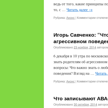
ведь от того, какие принципы по
то, с …
Читать далее
→
к
Рубрика:
Анонс
|
Комментарии
отключ
записи
Статья
о
Игорь Савченко: “Чт
сравнен
эффекти
агрессивном поведе
различн
Опубликовано
23 ноября, 2014
авторо
поощрен
6 декабря в 10 утра по московс
знать родителям об агрессивном
вопросы: Что важно знать о лю
поведения? Взгляд на …
Читать
к
Рубрика:
Анонс
|
Комментарии
отключ
записи
Игорь
Савченко
Что записывают АВА
“Что
нужно
Опубликовано
30 октября, 2014
авторо
знать