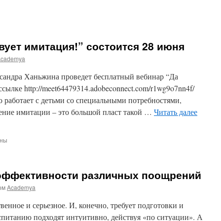
вует имитация!” состоится 28 июня
Academya
ксандра Ханьжина проведет бесплатный вебинар “Да
ссылке http://meet64479314.adobeconnect.com/r1wg9o7nn4f/
о работает с детьми со специальными потребностями,
ение имитации – это большой пласт такой …
Читать далее
ены
 эффективности различных поощрений
ует
!”
ом
Academya
я
венное и серьезное. И, конечно, требует подготовки и
оспитанию подходят интуитивно, действуя «по ситуации». А