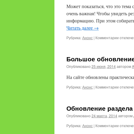
родител
Может показаться, что это тема 
об
очень важная! Чтобы увидеть рез
агресси
информацию. При этом собирать
поведен
ребенка”
Читать далее
→
к
Рубрика:
Анонс
|
Комментарии
отключ
записи
Что
записыв
Большое обновлени
АВА-
специал
Опубликовано
25 июня, 2014
автором
На сайте обновлены практически
к
Рубрика:
Анонс
|
Комментарии
отключ
записи
Большое
обновле
Обновление раздела
Опубликовано
24 марта, 2014
автором
к
Рубрика:
Анонс
|
Комментарии
отключ
записи