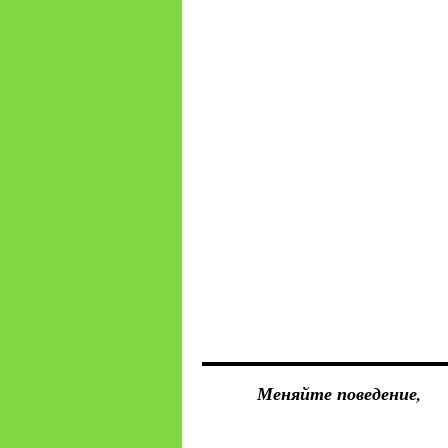
Обновле
раздела
Филосо
Институ
Меняйте поведение,