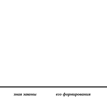
ние
фия
та
зная законы
его формирования