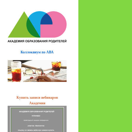
Коллоквиум по АВА
Купить записи вебинаров
Академии