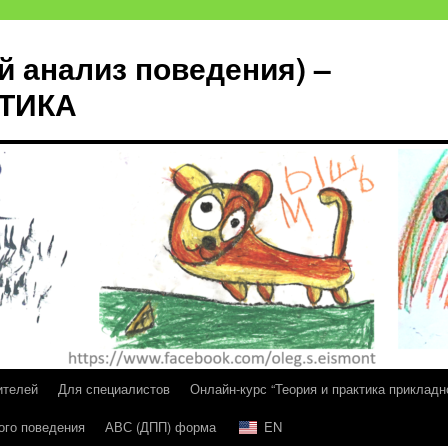
й анализ поведения) –
КТИКА
ителей
Для специалистов
Онлайн-курс “Теория и практика прикладн
ого поведения
АВС (ДПП) форма
EN