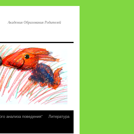
Академия Образования Родителей
ого анализа поведения”
Литература