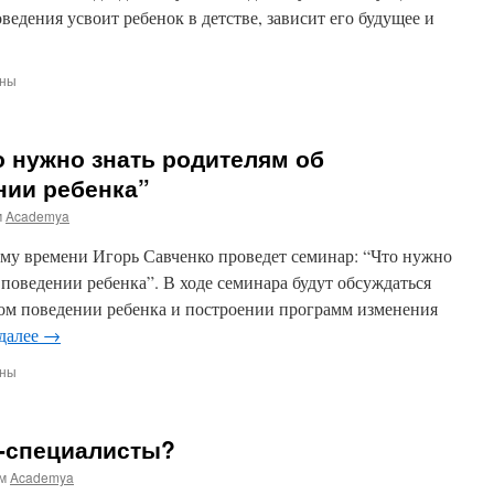
ведения усвоит ребенок в детстве, зависит его будущее и
ены
о нужно знать родителям об
ии
вности
нии ребенка”
ых
м
Academya
ий
кому времени Игорь Савченко проведет семинар: “Что нужно
 поведении ребенка”. В ходе семинара будут обсуждаться
бом поведении ребенка и построении программ изменения
 далее
→
ены
:
-специалисты?
м
Academya