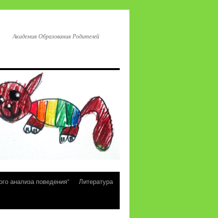
Академия Образования Родителей
ого анализа поведения”
Литература