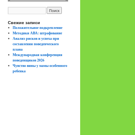
Свежие записи
Положительное подкрепление
Методики АВА: штрафование
Анализ рисков и успеха при
составлении поведенческого
плана
Международная конференция
поведенщиков 2026
Чувство вины у мамы особенного
ребенка