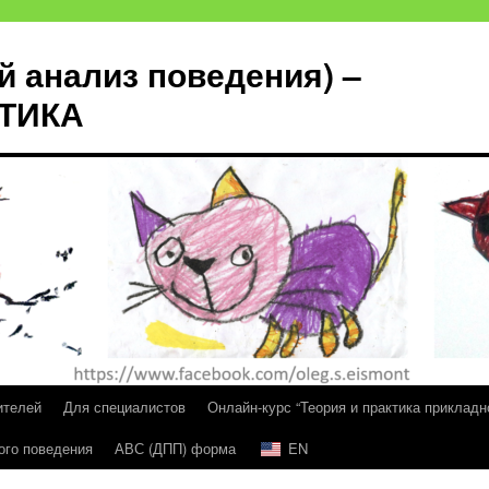
й анализ поведения) –
КТИКА
ителей
Для специалистов
Онлайн-курс “Теория и практика прикладн
ого поведения
АВС (ДПП) форма
EN