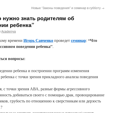
Новые “Законы поведения” и семинар в субботу
→
о нужно знать родителям об
нии ребенка”
м
Academya
Игорь Савченко
семинар
“Что
кому времени
проведет
:
ессивном поведении ребенка”
.
ться вопросы:
ведении ребенка и построении программ изменения
 ребенка с точки зрения прикладного анализа поведения
я, с точки зрения АВА, разные формы агрессивного
нность добиваться своего с помощью драк, провоцирование
иков, грубость по отношению к сверстникам или дерзость
.?
школьные учителя, заинтересованные взрослые) могут