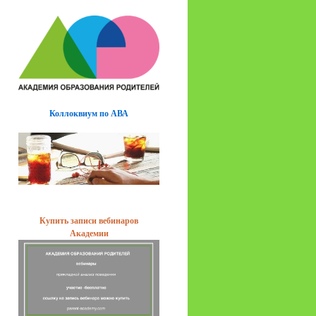
Коллоквиум по АВА
Купить записи вебинаров
Академии