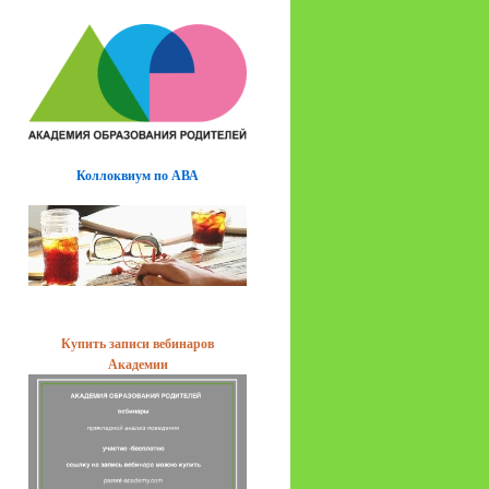
Коллоквиум по АВА
Купить записи вебинаров
Академии