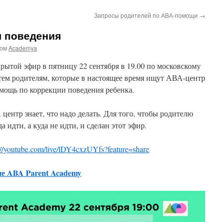
Запросы родителей по АВА-помощи
→
я поведения
ром
Academya
ытой эфир в пятницу 22 сентября в 19.00 по московскому
тем родителям, которые в настоящее время ищут АВА-центр
омощь по коррекции поведения ребенка.
ентр знает, что надо делать. Для того, чтобы родителю
 идти, а куда не идти, и сделан этот эфир.
://youtube.com/live/lDY4cxzUYfs?feature=share
ле ABA Parent Academy