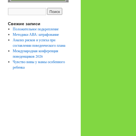
Свежие записи
Положительное подкрепление
Методики АВА: штрафование
Анализ рисков и успеха при
составлении поведенческого плана
Международная конференция
поведенщиков 2026
Чувство вины у мамы особенного
ребенка