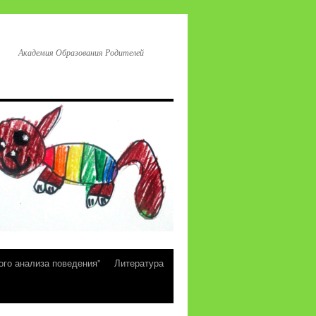
Академия Образования Родителей
ого анализа поведения”
Литература