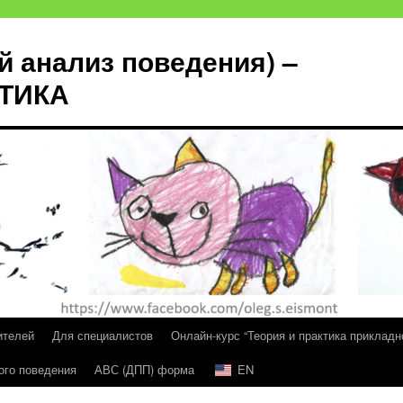
й анализ поведения) –
КТИКА
ителей
Для специалистов
Онлайн-курс “Теория и практика прикладн
ого поведения
АВС (ДПП) форма
EN