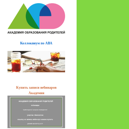
Коллоквиум по АВА
Купить записи вебинаров
Академии