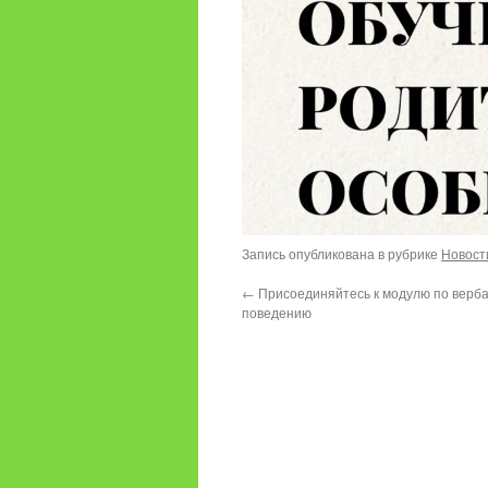
Запись опубликована в рубрике
Новост
←
Присоединяйтесь к модулю по верб
поведению