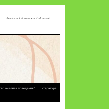
Академия Образования Родителей
ого анализа поведения”
Литература