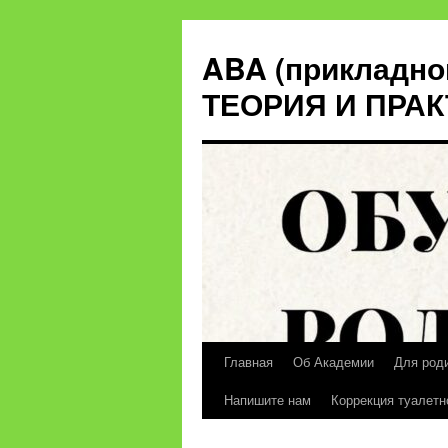
ABA (прикладно
ТЕОРИЯ И ПРА
Главная
Об Академии
Для род
Перейти
Напишите нам
Коррекция туалетн
к
содержимому