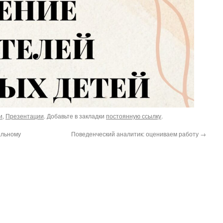
и
,
Презентации
. Добавьте в закладки
постоянную ссылку
.
альному
Поведенческий аналитик: оцениваем работу
→