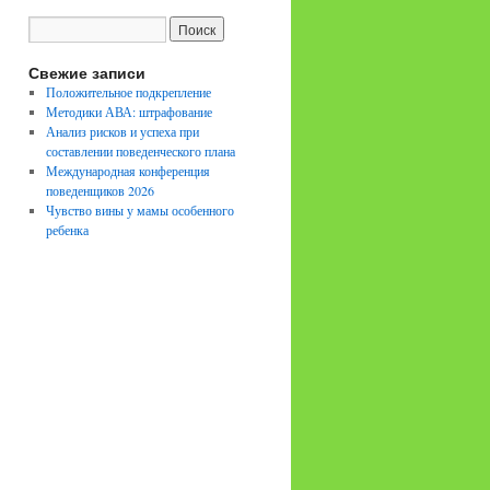
Свежие записи
Положительное подкрепление
Методики АВА: штрафование
Анализ рисков и успеха при
составлении поведенческого плана
Международная конференция
поведенщиков 2026
Чувство вины у мамы особенного
ребенка