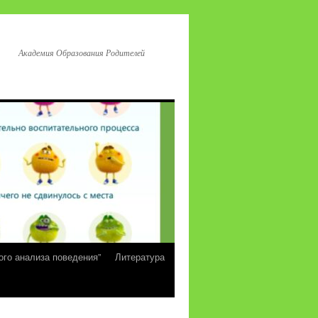
Академия Образования Родителей
ого анализа поведения”
Литература