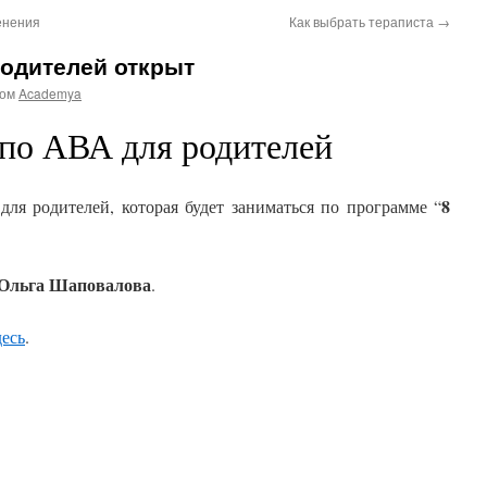
енения
Как выбрать тераписта
→
родителей открыт
ром
Academya
 по АВА для родителей
8
ля родителей, которая будет заниматься по программе “
Ольга Шаповалова
.
десь
.