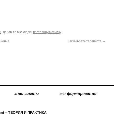
и
. Добавьте в закладки
постоянную ссылку
.
енения
Как выбрать тераписта
→
зная законы
его формирования
ия) – ТЕОРИЯ И ПРАКТИКА