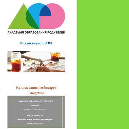
Коллоквиум по АВА
Купить записи вебинаров
Академии