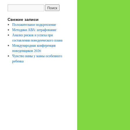
Свежие записи
Положительное подкрепление
Методики АВА: штрафование
Анализ рисков и успеха при
составлении поведенческого плана
Международная конференция
поведенщиков 2026
Чувство вины у мамы особенного
ребенка