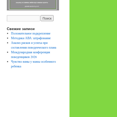
Свежие записи
Положительное подкрепление
Методики АВА: штрафование
Анализ рисков и успеха при
составлении поведенческого плана
Международная конференция
поведенщиков 2026
Чувство вины у мамы особенного
ребенка