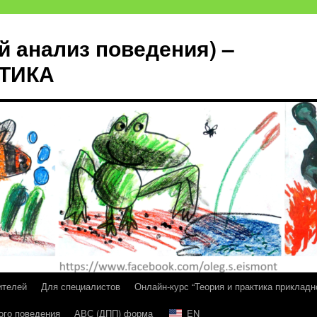
й анализ поведения) –
КТИКА
ителей
Для специалистов
Онлайн-курс “Теория и практика прикладн
ого поведения
АВС (ДПП) форма
EN