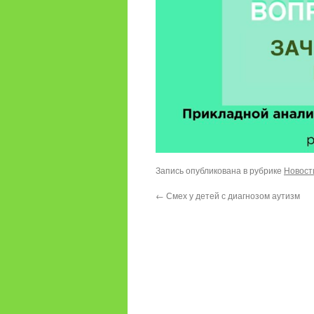
Запись опубликована в рубрике
Новост
←
Смех у детей с диагнозом аутизм