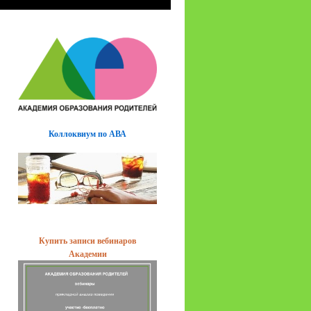
Коллоквиум по АВА
Купить записи вебинаров
Академии