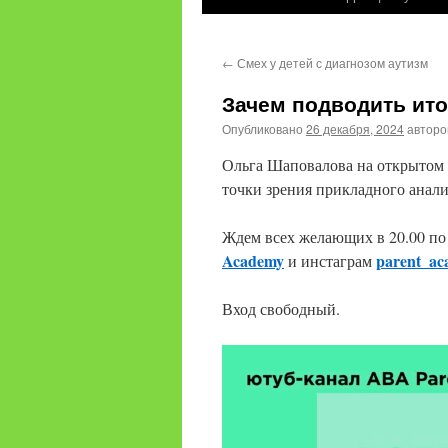
содержимому
←
Смех у детей с диагнозом аутизм
Зачем подводить ито
Опубликовано
26 декабря, 2024
автор
Ольга Шаповалова на открытом э
точки зрения прикладного анали
Ждем всех желающих в 20.00 по
Academy
parent_a
и инстаграм
Вход свободный.