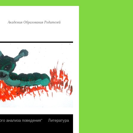
Академия Образования Родителей
ого анализа поведения”
Литература