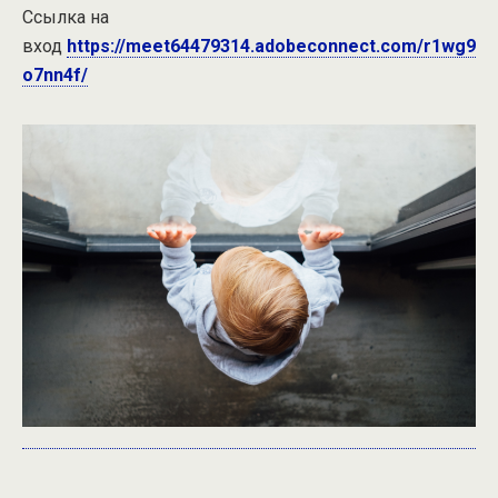
Ссылка на
вход
https://meet64479314.adobeconnect.com/r1wg9
o7nn4f/