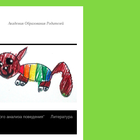
Академия Образования Родителей
ого анализа поведения”
Литература