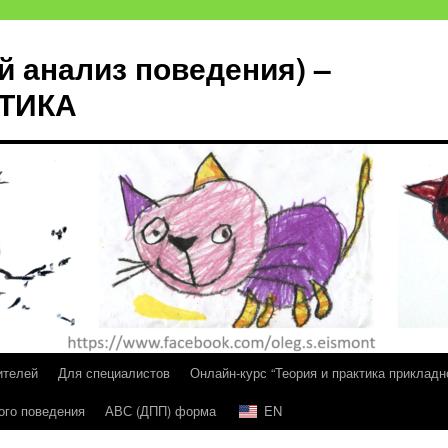
й анализ поведения) –
КТИКА
ителей
Для специалистов
Онлайн-курс “Теория и практика прикладн
ого поведения
АВС (ДПП) форма
EN