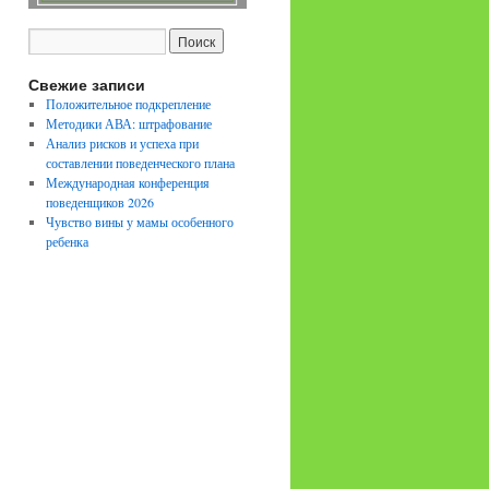
Свежие записи
Положительное подкрепление
Методики АВА: штрафование
Анализ рисков и успеха при
составлении поведенческого плана
Международная конференция
поведенщиков 2026
Чувство вины у мамы особенного
ребенка