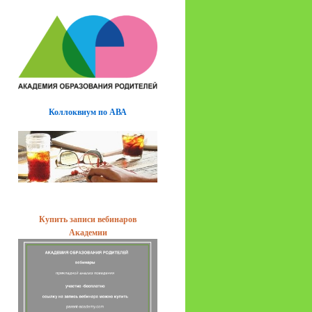
Коллоквиум по АВА
Купить записи вебинаров
Академии