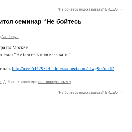
“Не бойтесь подсказывать!” ВИДЕО
→
ится семинар “Не бойтесь
м
Academya
тра по Москве
цевой “Не бойтесь подсказывать!”
минар:
http://meet64479314.adobeconnect.com/r1wg9o7nn4f/
и
. Добавьте в закладки
постоянную ссылку
.
“Не бойтесь подсказывать!” ВИДЕО
→