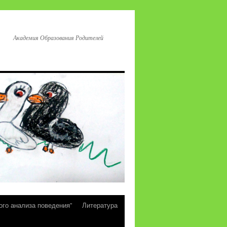
Академия Образования Родителей
ого анализа поведения”
Литература