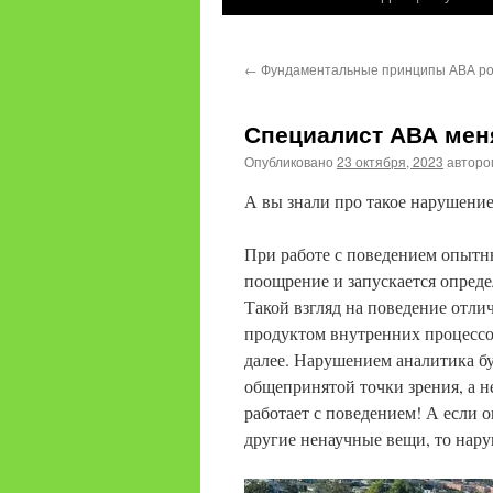
содержимому
←
Фундаментальные принципы АВА р
Специалист АВА меня
Опубликовано
23 октября, 2023
авторо
А вы знали про такое нарушени
При работе с поведением опытны
поощрение и запускается опред
Такой взгляд на поведение отли
продуктом внутренних процессов
далее. Нарушением аналитика бу
общепринятой точки зрения, а не
работает с поведением! А если о
другие ненаучные вещи, то нар