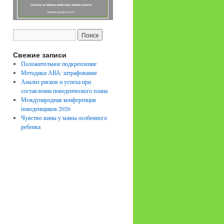
Свежие записи
Положительное подкрепление
Методики АВА: штрафование
Анализ рисков и успеха при
составлении поведенческого плана
Международная конференция
поведенщиков 2026
Чувство вины у мамы особенного
ребенка