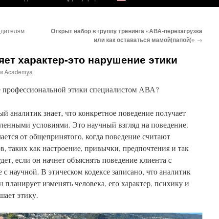
одителям
Открыт набор в группу тренинга «АВА-перезагрузка
или как оставаться мамой(папой)»
→
ет характер-это нарушение этики
м
Academya
е профессиональной этики специалистом АВА?
й аналитик знает, что конкретное поведение получает
еленными условиями. Это научный взгляд на поведение.
чается от общепринятого, когда поведение считают
, таких как настроение, привычки, предпочтения и так
дет, если он начнет объяснять поведение клиента с
 с научной. В этическом кодексе записано, что аналитик
н планирует изменять человека, его характер, психику и
ушает этику.