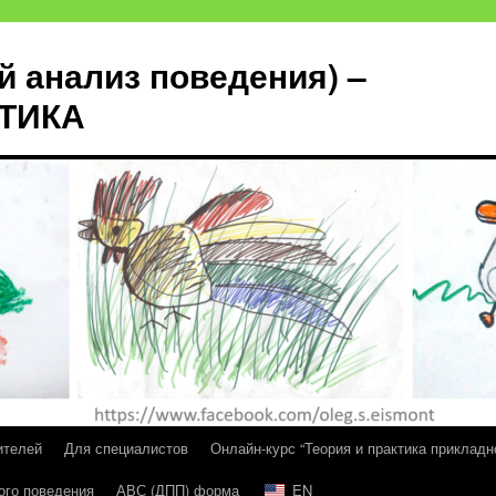
й анализ поведения) –
КТИКА
ителей
Для специалистов
Онлайн-курс “Теория и практика прикладн
ого поведения
АВС (ДПП) форма
EN