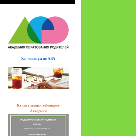
Коллоквиум по АВА
Купить записи вебинаров
Академии