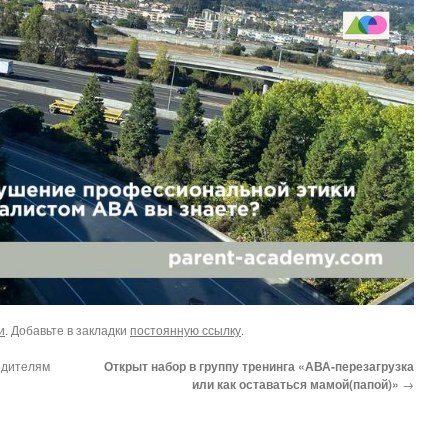
и
. Добавьте в закладки
постоянную ссылку
.
одителям
Открыт набор в группу тренинга «АВА-перезагрузка
или как оставаться мамой(папой)»
→