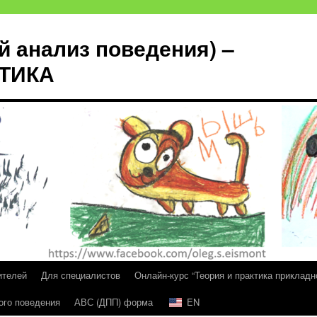
й анализ поведения) –
КТИКА
ителей
Для специалистов
Онлайн-курс “Теория и практика прикладн
ого поведения
АВС (ДПП) форма
EN