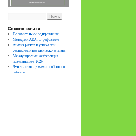
Свежие записи
Положительное подкрепление
Методики АВА: штрафование
Анализ рисков и успеха при
составлении поведенческого плана
Международная конференция
поведенщиков 2026
Чувство вины у мамы особенного
ребенка