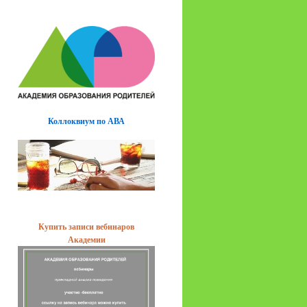
Коллоквиум по АВА
Купить записи вебинаров
Академии