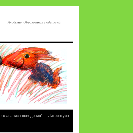
Академия Образования Родителей
ого анализа поведения”
Литература