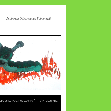
Академия Образования Родителей
ого анализа поведения”
Литература