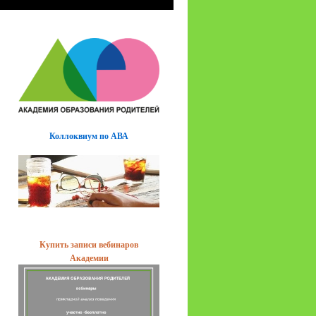
Коллоквиум по АВА
Купить записи вебинаров
Академии