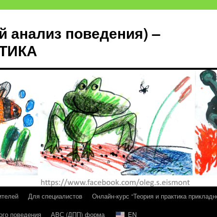
й анализ поведения) –
КТИКА
ителей
Для специалистов
Онлайн-курс “Теория и практика прикладн
ого поведения
АВС (ДПП) форма
EN