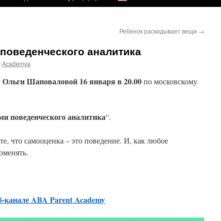
Ребенок раскидывает вещи
→
 поведенческого аналитика
м
Academya
Ольги Шаповаловой 16 января в 20.00
по московскому
ми поведенческого аналитика
“.
те, что самооценка – это поведение. И, как любое
оменять.
б-канале ABA Parent Academy