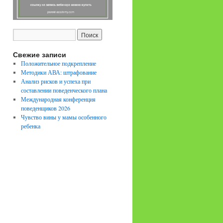
Свежие записи
Положительное подкрепление
Методики АВА: штрафование
Анализ рисков и успеха при
составлении поведенческого плана
Международная конференция
поведенщиков 2026
Чувство вины у мамы особенного
ребенка