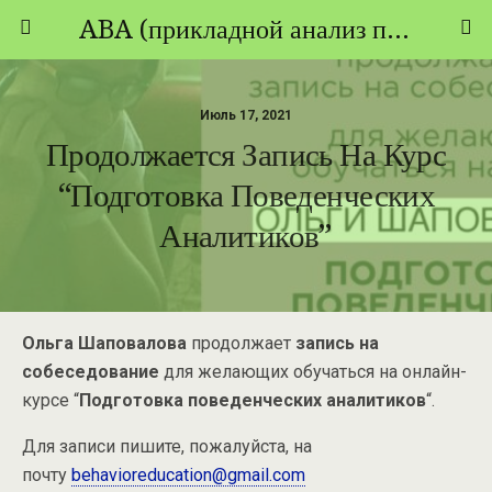
ABA (прикладной анализ поведения) - ТЕОРИЯ И ПРАКТИКА
Июль 17, 2021
Продолжается Запись На Курс
“Подготовка Поведенческих
Аналитиков”
Ольга Шаповалова
продолжает
запись на
собеседование
для желающих обучаться на онлайн-
курсе “
Подготовка поведенческих аналитиков
“.
Для записи пишите, пожалуйста, на
почту
behavioreducation@gmail.com