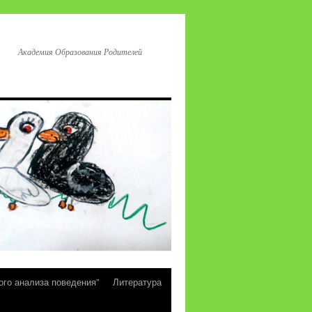
Академия Образования Родителей
ого анализа поведения”
Литература