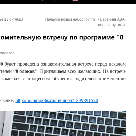
ье 28 октября
Начался новый набор группы на тренинг АВА-
перезагрузка
→
комительную встречу по программе “8
Nadezda
00
будет проведена ознакомительная встреча перед началом
“8 блоков”
ителей
. Приглашаем всех желающих. На встрече
акомиться с процессом обучения родителей применению
ссылке:
http://m.mirapolis.ru/m/miravr/1839891528