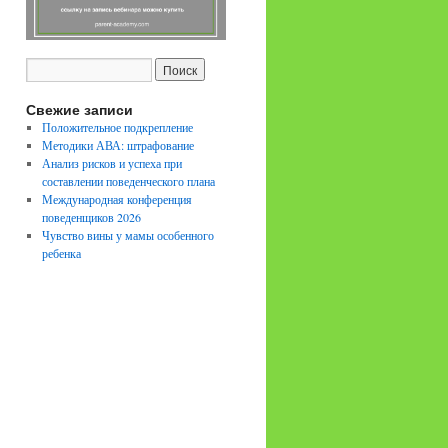
Свежие записи
Положительное подкрепление
Методики АВА: штрафование
Анализ рисков и успеха при
составлении поведенческого плана
Международная конференция
поведенщиков 2026
Чувство вины у мамы особенного
ребенка