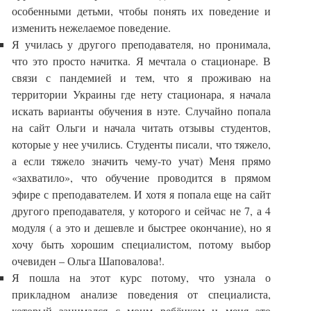
особенными детьми, чтобы понять их поведение и
изменить нежелаемое поведение.
Я училась у другого преподавателя, но пронимала,
что это просто начитка. Я мечтала о стационаре. В
связи с пандемией и тем, что я проживаю на
территории Украины где нету стационара, я начала
искать варианты обучения в нэте. Случайно попала
на сайт Ольги и начала читать отзывы студентов,
которые у нее учились. Студенты писали, что тяжело,
а если тяжело значить чему-то учат) Меня прямо
«захватило», что обучение проводится в прямом
эфире с преподавателем. И хотя я попала еще на сайт
другого преподавателя, у которого и сейчас не 7, а 4
модуля ( а это и дешевле и быстрее окончание), но я
хочу быть хорошим специалистом, потому выбор
очевиден – Ольга Шаповалова!.
Я пошла на этот курс потому, что узнала о
прикладном анализе поведения от специалиста,
который занимался с моим ребёнком и меня это