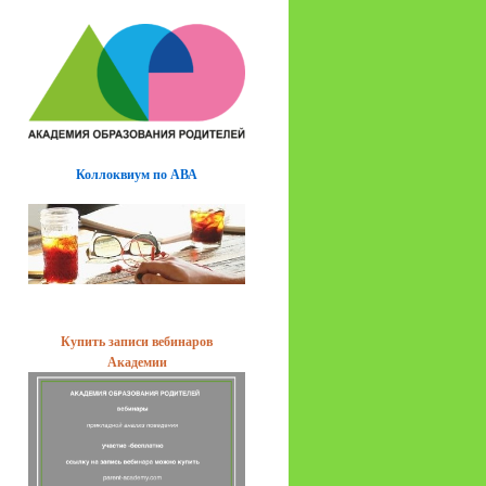
Коллоквиум по АВА
Купить записи вебинаров
Академии