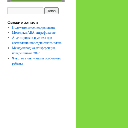
Свежие записи
Положительное подкрепление
Методики АВА: штрафование
Анализ рисков и успеха при
составлении поведенческого плана
Международная конференция
поведенщиков 2026
Чувство вины у мамы особенного
ребенка