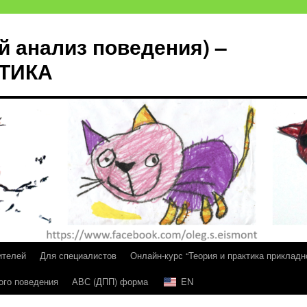
й анализ поведения) –
КТИКА
ителей
Для специалистов
Онлайн-курс “Теория и практика прикладн
ого поведения
АВС (ДПП) форма
EN