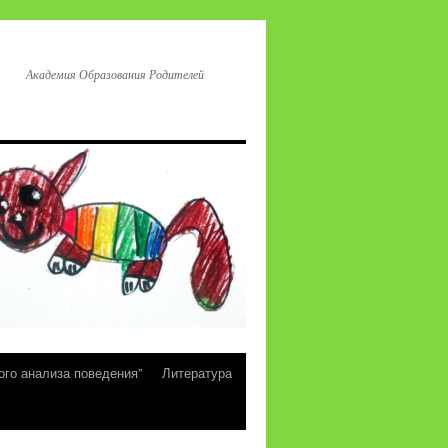
Академия Образования Родителей
ого анализа поведения”
Литература