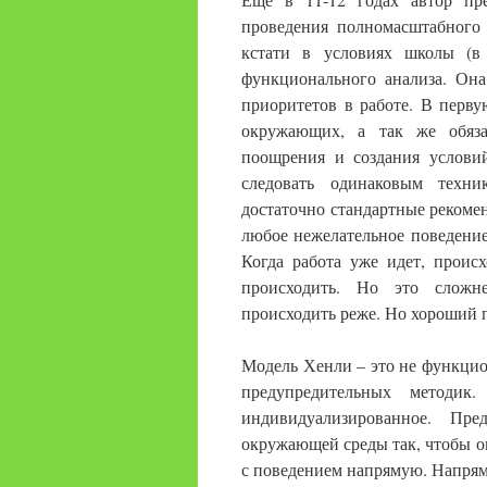
проведения полномасштабного 
кстати в условиях школы (в
функционального анализа. Она
приоритетов в работе. В перву
окружающих, а так же обяза
поощрения и создания услови
следовать одинаковым техни
достаточно стандартные рекомен
любое нежелательное поведение
Когда работа уже идет, проис
происходить. Но это сложне
происходить реже. Но хороший п
Модель Хенли – это не функцио
предупредительных методик
индивидуализированное. Пр
окружающей среды так, чтобы он
с поведением напрямую. Напрям