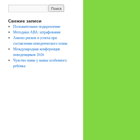
Свежие записи
Положительное подкрепление
Методики АВА: штрафование
Анализ рисков и успеха при
составлении поведенческого плана
Международная конференция
поведенщиков 2026
Чувство вины у мамы особенного
ребенка