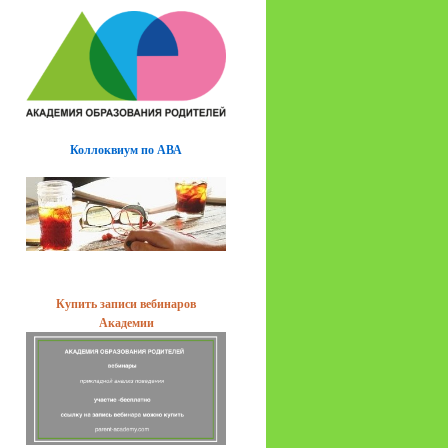
Коллоквиум по АВА
Купить записи вебинаров
Академии