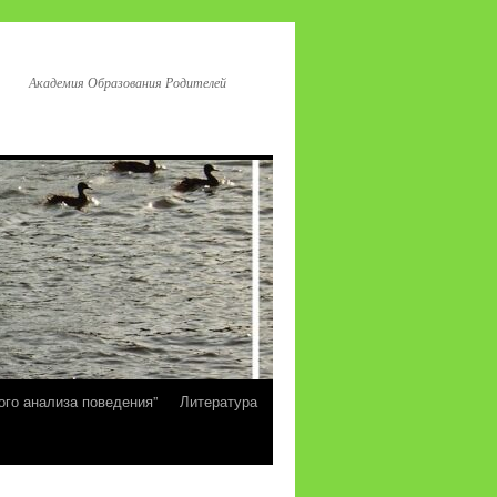
Академия Образования Родителей
ого анализа поведения”
Литература