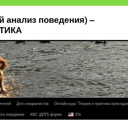
й анализ поведения) –
КТИКА
ителей
Для специалистов
Онлайн-курс “Теория и практика прикладн
ого поведения
АВС (ДПП) форма
EN