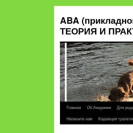
ABA (прикладно
ТЕОРИЯ И ПРА
Главная
Об Академии
Для род
Перейти
Напишите нам
Коррекция туалетн
к
содержимому