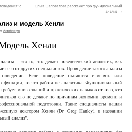
поведения” с
Ольга Шаповалова расскажет про функциональный
анализ
→
лиз и модель Хенли
ом
Academya
Модель Хенли
ализа – это то, что делает поведенческий аналитик, как
ает его от других специалистов. Проведение такого анализа
 поведение. Если поведение пытаются изменять или
го функции, то это работа не аналитика. Функциональный
 требует много знаний и практических навыков от того, кто
алитиков его не делают по причинам экономии времени и
профессиональной подготовки. Такие специалисты нашли
оженную доктором Хенли (Dr. Greg Hanley), в названии
льный анализ”.
едложил вариант работы с опасными поведениями без