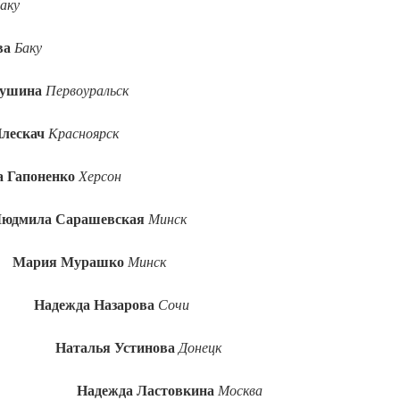
аку
ва
Баку
бушина
Первоуральск
Плескач
Красноярск
 Гапоненко
Херсон
юдмила Сарашевская
Минск
Мария Мурашко
Минск
Надежда Назарова
Сочи
Наталья Устинова
Донецк
Надежда Ластовкина
Москва