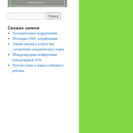
Свежие записи
Положительное подкрепление
Методики АВА: штрафование
Анализ рисков и успеха при
составлении поведенческого плана
Международная конференция
поведенщиков 2026
Чувство вины у мамы особенного
ребенка