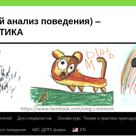
й анализ поведения) –
КТИКА
ителей
Для специалистов
Онлайн-курс “Теория и практика прикладн
ого поведения
АВС (ДПП) форма
EN