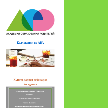
Коллоквиум по АВА
Купить записи вебинаров
Академии