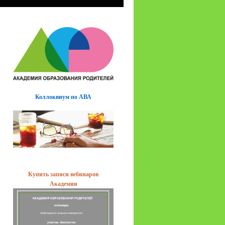
Коллоквиум по АВА
Купить записи вебинаров
Академии