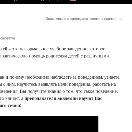
Знакомимся с преподавателями академии
→
Academya
лей
– это неформальное учебное заведение, которое
 практическую помощь родителям детей с различными
к и почему необходимо наблюдать за поведением, узнаете,
 с ним, научитесь выявлять цели поведения, работать на
едения. Вы получите знания о том, что такое поведение,
преподаватели академии научат Вас
го влияет, а
аго семьи!