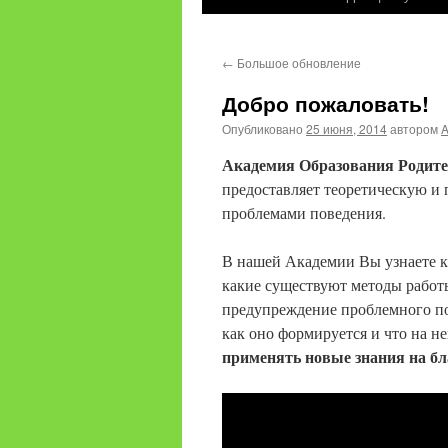
содержимому
←
Большое обновление
Добро пожаловать!
Опубликовано
25 июня, 2014
автором
Академия Образования Родите
предоставляет теоретическую и
проблемами поведения.
В нашей Академии Вы узнаете ка
какие существуют методы работы
предупреждение проблемного пов
как оно формируется и что на не
применять новые знания на бл