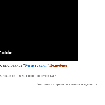
с
“
Регистрация
”
Подробнее
на странице
и
. Добавьте в закладки
постоянную ссылку
.
Знакомимся с преподавателями академии
→