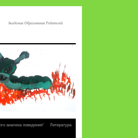
Академия Образования Родителей
ого анализа поведения”
Литература