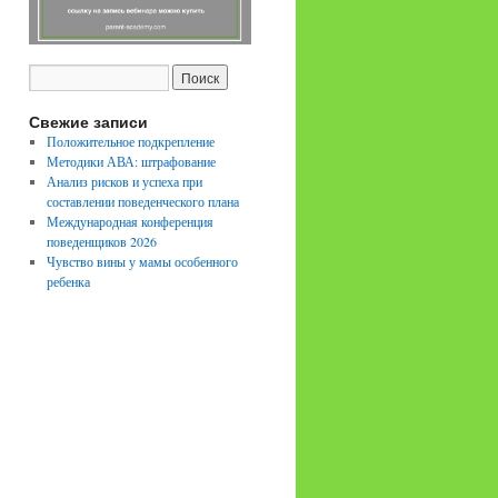
Свежие записи
Положительное подкрепление
Методики АВА: штрафование
Анализ рисков и успеха при
составлении поведенческого плана
Международная конференция
поведенщиков 2026
Чувство вины у мамы особенного
ребенка