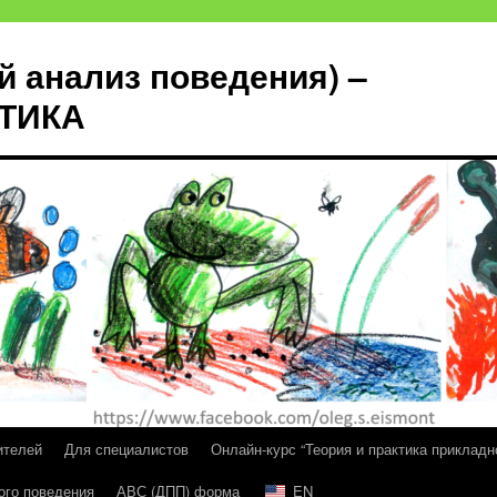
й анализ поведения) –
КТИКА
ителей
Для специалистов
Онлайн-курс “Теория и практика прикладн
ого поведения
АВС (ДПП) форма
EN