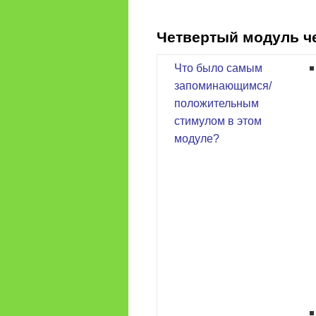
содержимому
Четвертый модуль ч
Что было самым
запоминающимся/
положительным
стимулом в этом
модуле?