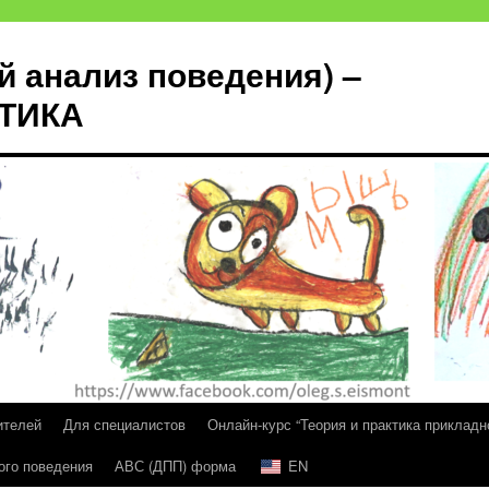
й анализ поведения) –
КТИКА
ителей
Для специалистов
Онлайн-курс “Теория и практика прикладн
ого поведения
АВС (ДПП) форма
EN