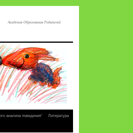
Академия Образования Родителей
ого анализа поведения”
Литература