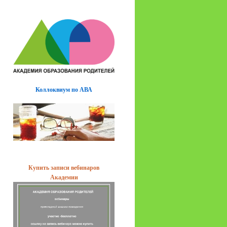
Коллоквиум по АВА
Купить записи вебинаров
Академии