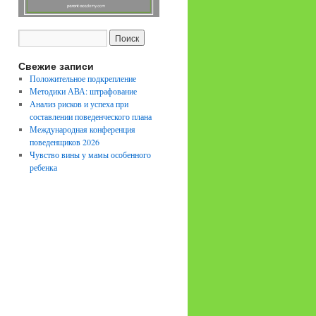
Свежие записи
Положительное подкрепление
Методики АВА: штрафование
Анализ рисков и успеха при
составлении поведенческого плана
Международная конференция
поведенщиков 2026
Чувство вины у мамы особенного
ребенка