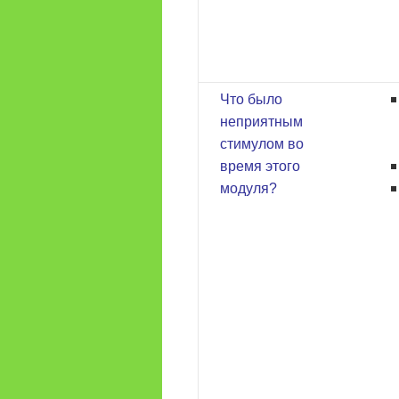
Что было
неприятным
стимулом во
время этого
модуля?