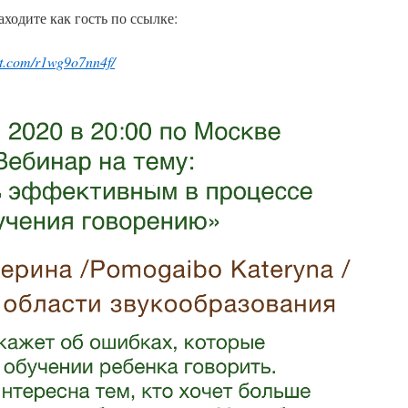
аходите как гость по ссылке:
t.com/r1wg9o7nn4f/