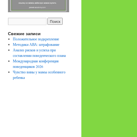
Свежие записи
Положительное подкрепление
Методики АВА: штрафование
Анализ рисков и успеха при
составлении поведенческого плана
Международная конференция
поведенщиков 2026
Чувство вины у мамы особенного
ребенка