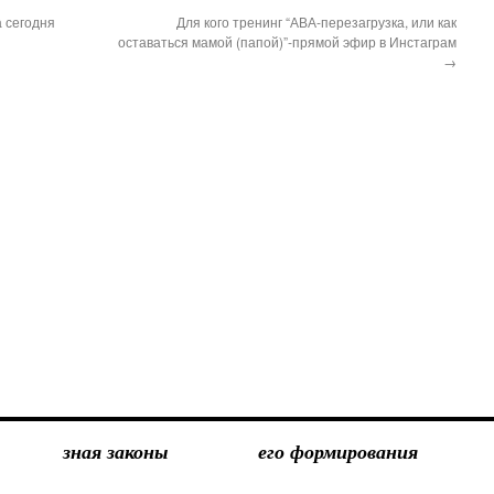
 сегодня
Для кого тренинг “АВА-перезагрузка, или как
оставаться мамой (папой)”-прямой эфир в Инстаграм
→
зная законы
его формирования