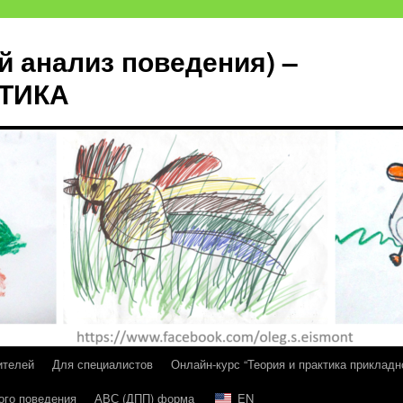
й анализ поведения) –
КТИКА
ителей
Для специалистов
Онлайн-курс “Теория и практика прикладн
ого поведения
АВС (ДПП) форма
EN