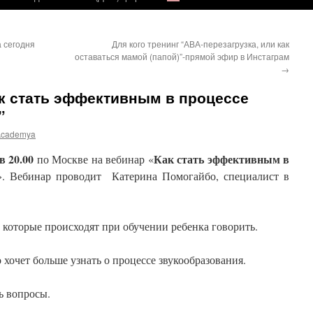
 сегодня
Для кого тренинг “АВА-перезагрузка, или как
оставаться мамой (папой)”-прямой эфир в Инстаграм
→
к стать эффективным в процессе
”
Academya
 20.00
Как стать эффективным в
по Москве на вебинар «
». Вебинар проводит
Катерина Помогайбо, специалист в
 которые происходят при обучении ребенка говорить.
о хочет больше узнать о процессе звукообразования.
ь вопросы.