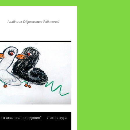
Академия Образования Родителей
ого анализа поведения”
Литература