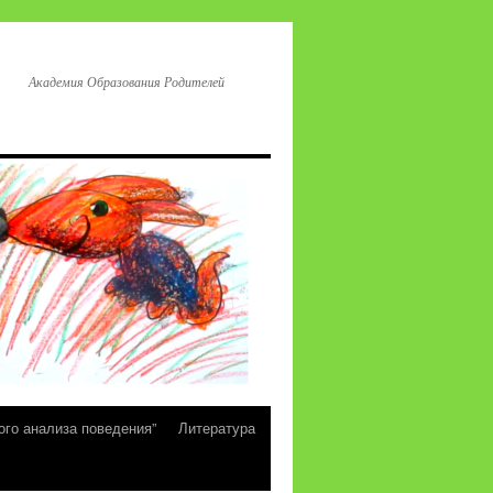
Академия Образования Родителей
ого анализа поведения”
Литература