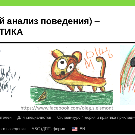
й анализ поведения) –
КТИКА
ителей
Для специалистов
Онлайн-курс “Теория и практика прикладн
ого поведения
АВС (ДПП) форма
EN