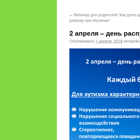
содержимому
←
Вебинар для родителей “Как долго 
ребенку при обучении”
2 апреля – день рас
Опубликовано
1 апреля, 2018
автором