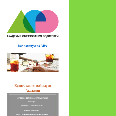
Коллоквиум по АВА
Купить записи вебинаров
Академии