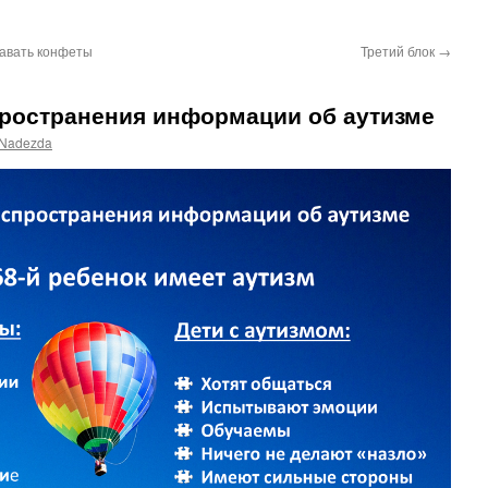
давать конфеты
Третий блок
→
пространения информации об аутизме
Nadezda