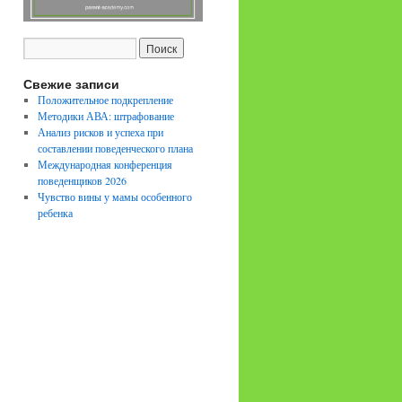
Свежие записи
Положительное подкрепление
Методики АВА: штрафование
Анализ рисков и успеха при
составлении поведенческого плана
Международная конференция
поведенщиков 2026
Чувство вины у мамы особенного
ребенка