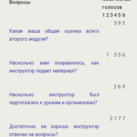
Вопросы
голосов
1
2
3
4
5
6
5
9
3
Какая ваша общая оценка всего
второго модуля?
1
5
5
6
Насколько вам понравилось, как
инструктор подает материал?
2
6
9
Насколько инструктор был
подготовлен к урокам и организован?
2
1
7
7
Достаточно ли хорошо инструктор
отвечал на вопросы?