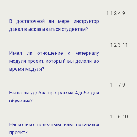
1
1
2
4
9
В достаточной ли мере инструктор
давал высказываться студентам?
1
2
3
11
Имел ли отношение к материалу
модуля проект, который вы делали во
время модуля?
1
7
9
Была ли удобна программа Адобе для
обучения?
1
6
10
Насколько полезным вам показался
проект?