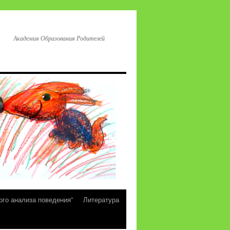
Академия Образования Родителей
ого анализа поведения”
Литература