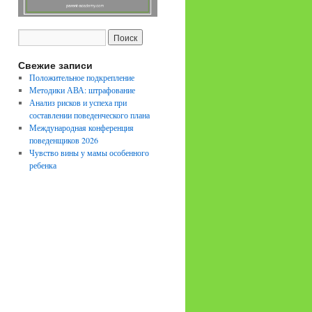
Свежие записи
Положительное подкрепление
Методики АВА: штрафование
Анализ рисков и успеха при
составлении поведенческого плана
Международная конференция
поведенщиков 2026
Чувство вины у мамы особенного
ребенка