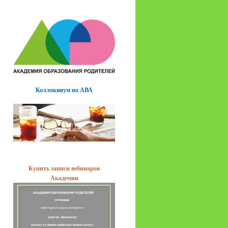
Коллоквиум по АВА
Купить записи вебинаров
Академии