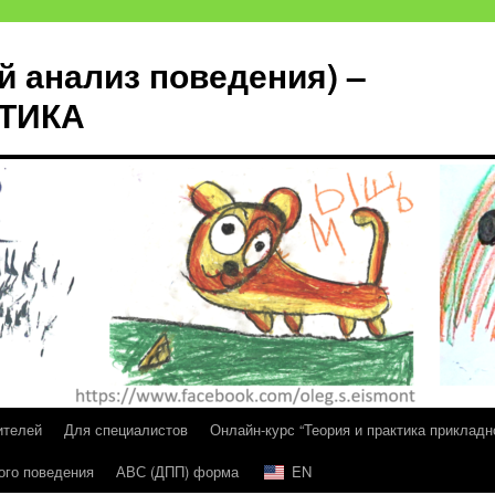
й анализ поведения) –
КТИКА
ителей
Для специалистов
Онлайн-курс “Теория и практика прикладн
ого поведения
АВС (ДПП) форма
EN