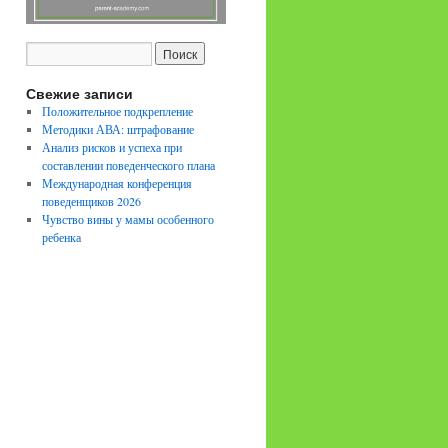
Свежие записи
Положительное подкрепление
Методики АВА: штрафование
Анализ рисков и успеха при
составлении поведенческого плана
Международная конференция
поведенщиков 2026
Чувство вины у мамы особенного
ребенка