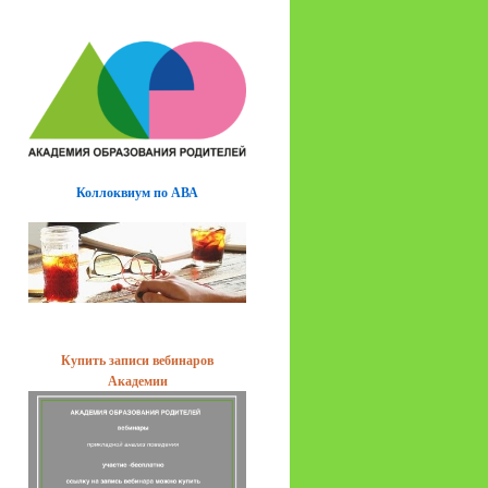
Коллоквиум по АВА
Купить записи вебинаров
Академии