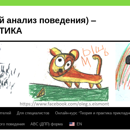
й анализ поведения) –
КТИКА
ителей
Для специалистов
Онлайн-курс “Теория и практика прикладн
ого поведения
АВС (ДПП) форма
EN