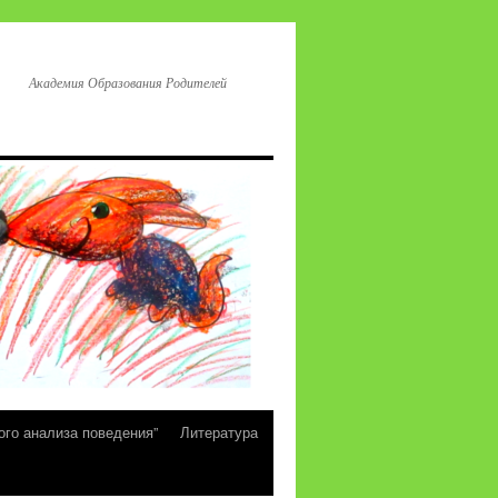
Академия Образования Родителей
ого анализа поведения”
Литература