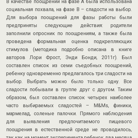
В качестве поощрений на фазе А была использована
социальная похвала, на фазе В – сладости на выбор.
Для выбора поощрений для фазы работы были
предприняты следующие действия: родители
заполнили опросник по поощрениям, а также была
проведена формальная оценка подкрепляющих
стимулов (методика подробно описана в книге
авторов Лори Фрост, Энди Бонди, 2011г). Был
составлен список из семи съедобных поощрений,
ребенку одновременно предлагалось три сладости на
выбор. Выбрать можно было только одну. Все
сладости побывали в группе друг с другом. Таким
образом, был составлен список четырех наиболее
часто выбираемых сладостей – М&Мs, финики,
мармелад, соленые палочки. Прямого наблюдения
для выявления предпочитаемого пищевого
поощрения в естественной среде не проводилось,
так как на момент эксперимента ребенок два месяца