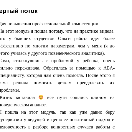
ертый поток
Для повышения профессиональной компетенции
На этот модуль я пошла потому, что на практике видела,
что у бывших студентов Ольги работа идет более
эффективно по многим параметрам, чем у меня (я до
этого училась у другого поведенческого аналитика).
Сама, столкнувшись с проблемой у ребенка, очень
сильно переживала. Обратилась за помощью к АБА-
специалисту, которая нам очень помогла. После этого я
сама решила помогать деткам преодолевать их
проблемы.
Жизнь заставила
все пути сошлись клином на
поведенческом анализе.
Я пошла на этот модуль, так как уже давно беру
супервизии у ведущей и ценю ее позитивный подход и
человечность в разборе конкретных случаев работы с