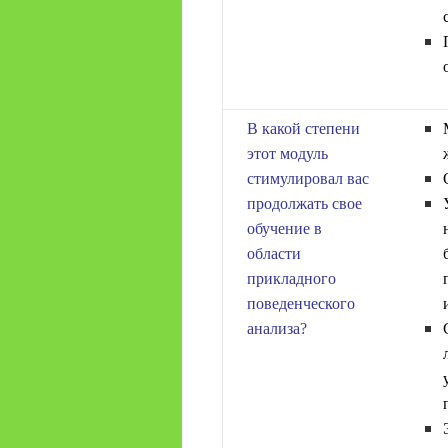
В какой степени
этот модуль
стимулировал вас
продолжать свое
обучение в
области
прикладного
поведенческого
анализа?