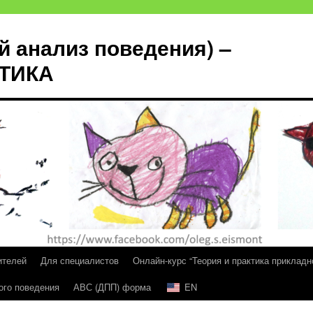
й анализ поведения) –
КТИКА
ителей
Для специалистов
Онлайн-курс “Теория и практика прикладн
ого поведения
АВС (ДПП) форма
EN