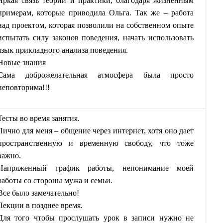
Яркая связь теории и практики, благодаря жизненным
примерам, которые приводила Ольга. Так же – работа
над проектом, которая позволили на собственном опыте
испытать силу законов поведения, начать использовать
язык прикладного анализа поведения.
Новые знания
Сама доброжелательная атмосфера была просто
неповторима!!!
Тесты во время занятия.
Лично для меня – общение через интернет, хотя оно дает
пространственную и временную свободу, что тоже
важно.
Напряженный график работы, непонимание моей
работы со стороны мужа и семьи.
Все было замечательно!
Лекции в позднее время.
Для того чтобы прослушать урок в записи нужно не