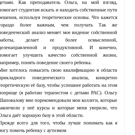
детьми. Как преподаватель Ольга, на мой взгляд,
помогает студентам искать и находить собственные пути
решения, используя теоретические основы. Что кажется
гораздо более важным, чем получать Так же
поведенческий анализ меняет мое видение собственной
работы, делает ее более осмысленной,
целенаправленной и продуктивной. И конечно,
помогает улучшить качество собственной жизни,
например, понять поведение своего ребенка.
Мне хотелось повысить свою квалификацию в области
прикладного поведенческого анализа, конкретно
теоретическую её базу, чтобы успешнее работать на этом
поприще (я работаю терапистом с детьми РАС). Ольгу
Шаповалову мне порекомендовали мои коллеги, которые
закончили у неё курсы и которые меня уверили, что
Ольга даёт хорошую базу в этой области.
Прежде всего для того, чтобы лучше понимать как я
могу помочь ребенку с аутизмом