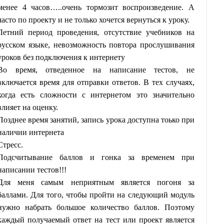
менее 4 часов…..очень тормозит воспроизведение. А
часто по проекту и не только хочется вернуться к уроку.
Летний период проведения, отсутствие учебников на
русском языке, невозможность повтора прослушивания
уроков без подключения к интернету
Во время, отведенное на написание тестов, не
включается время для отправки ответов. В тех случаях,
когда есть сложности с интернетом это значительно
влияет на оценку.
Позднее время занятий, запись урока доступна тоько при
наличии интернета
Стресс.
Подсчитывание баллов и гонка за временем при
написании тестов!!!
Для меня самым неприятным является погоня за
баллами. Для того, чтобы пройти на следующий модуль
нужно набрать большое количество баллов. Поэтому
каждый получаемый ответ на тест или проект является