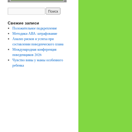
Свежие записи
Положительное подкрепление
Методики АВА: штрафование
Анализ рисков и успеха при
составлении поведенческого плана
Международная конференция
поведенщиков 2026
Чувство вины у мамы особенного
ребенка