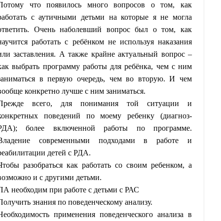
Потому что появилось много вопросов о том, как
работать с аутичными детьми на которые я не могла
ответить. Очень наболевший вопрос был о том, как
научится работать с ребёнком не используя наказания
или заставления. А также крайне актуальный вопрос –
как выбрать программу работы для ребёнка, чем с ним
заниматься в первую очередь, чем во вторую. И чем
вообще конкретно лучше с ним заниматься.
Прежде всего, для понимания той ситуации и
конкретных поведений по моему ребенку (диагноз-
РДА); более включенной работы по программе.
Владение современными подходами в работе и
реабилитации детей с РДА.
Чтобы разобраться как работать со своим ребенком, а
возможно и с другими детьми.
ПА необходим при работе с детьми с РАС
Получить знания по поведенческому анализу.
Необходимость применения поведенческого анализа в