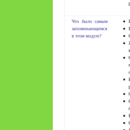
Что было самым
запоминающимся
в этом модуле?