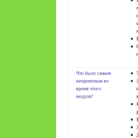
Что было самым
неприятным во
время этого
модуля?