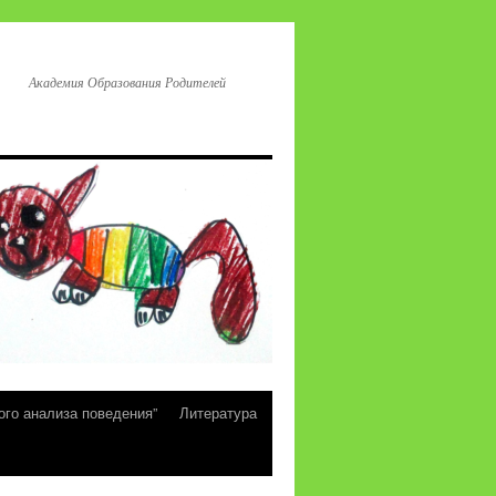
Академия Образования Родителей
ого анализа поведения”
Литература