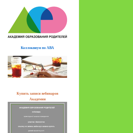
Коллоквиум по АВА
Купить записи вебинаров
Академии