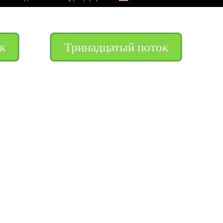
к
Тринадцатый поток