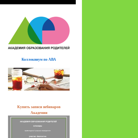
Коллоквиум по АВА
Купить записи вебинаров
Академии