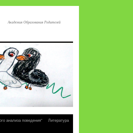
Академия Образования Родителей
ого анализа поведения”
Литература