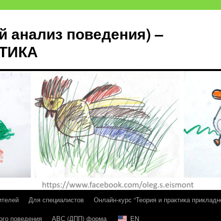
й анализ поведения) –
КТИКА
ителей
Для специалистов
Онлайн-курс “Теория и практика прикладн
ого поведения
АВС (ДПП) форма
EN