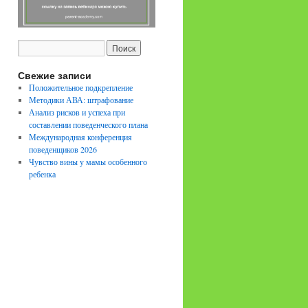
Свежие записи
Положительное подкрепление
Методики АВА: штрафование
Анализ рисков и успеха при
составлении поведенческого плана
Международная конференция
поведенщиков 2026
Чувство вины у мамы особенного
ребенка