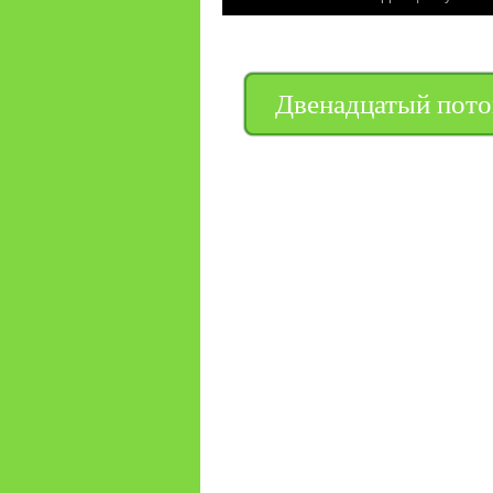
содержимому
Двенадцатый пото