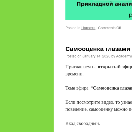
on
Posted in
Новости
|
Comments Off
Ребен
раски
вещи
Самооценка глазами
Posted on
January 14, 2026
by
Academy
открытый эфир 
Приглашаем на
времени.
Самооценка глаза
Тема эфира: “
Если посмотрите видео, то узнае
поведение, самооценку можно п
Вход свободный.