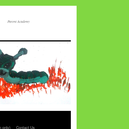
Parent Academy
n only)
Contact Us