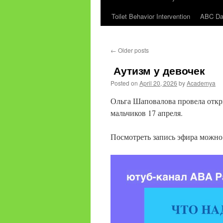
Toilet Behavior Intervention
ABC Dat
content
←
Older posts
Аутизм у девочек
Posted on
April 20, 2026
by
Academya
Ольга Шаповалова провела откр
мальчиков 17 апреля.
Посмотреть запись эфира можно