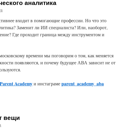
ческого аналитика
ya
ктивнее входит в помогающие профессии. Но что это
алитика? Заменит ли ИИ специалиста? Или, наоборот,
ние? Где проходит граница между инструментом и
московскому времени мы поговорим о том, как меняется
жности появляются, и почему будущее АВА зависит не от
пользуются.
Parent Academy
parent_academy_aba
и инстаграме
е
т вещи
нческого
тика
a