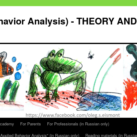
havior Analysis) - THEORY AND
Academy
For Parents
For Professionals (in Russian only)
Applied Behavior Analysis" (in Russian only)
Reading materials (in Russia