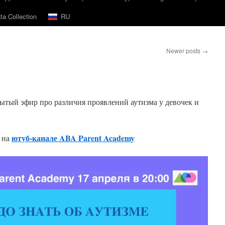
a Collection
RU
Newer posts
→
ытый эфир про различия проявлений аутизма у девочек и
ютуб-канале ABA Parent Academy
 на