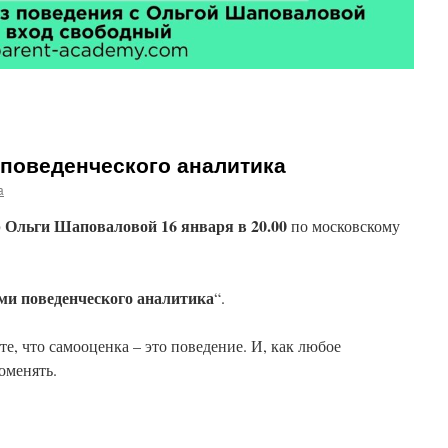
ок
дывает
 поведенческого аналитика
a
Ольги Шаповаловой 16 января в 20.00
по московскому
ми поведенческого аналитика
“.
те, что самооценка – это поведение. И, как любое
оменять.