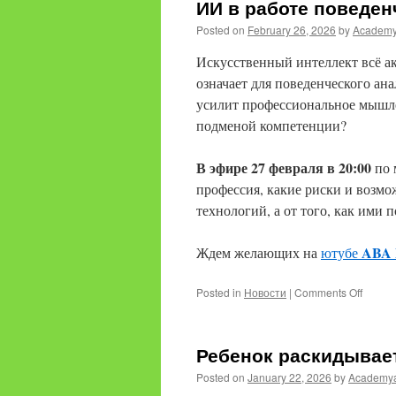
ИИ в работе поведен
Posted on
February 26, 2026
by
Academ
Искусственный интеллект всё а
означает для поведенческого ан
усилит профессиональное мышле
подменой компетенции?
В эфире 27 февраля в 20:00
по 
профессия, какие риски и возмо
технологий, а от того, как ими 
ABA 
Ждем желающих на
ютубе
on
Posted in
Новости
|
Comments Off
ИИ
в
работ
Ребенок раскидывае
поведе
анали
Posted on
January 22, 2026
by
Academy