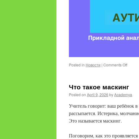
on
Posted in
Новости
|
Comments Off
Аутиз
у
девоче
Что такое маскинг
Posted on
April 9, 2026
by
Academya
Учитель говорит: ваш ребёнок 
рассыпается. Истерика, молчание
Это называется маскинг.
Поговорим, как это проявляется