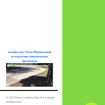
онлайн-курс Ольги Шаповаловой
по подготовке поведенческих
аналитиков
© 2023 Parent Academy http://www.parent-
academy.com/