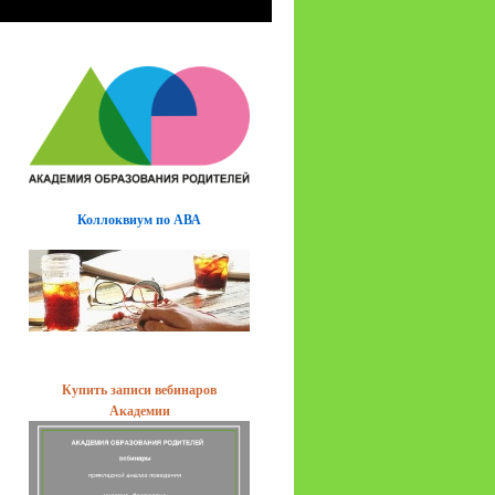
Коллоквиум по АВА
Купить записи вебинаров
Академии