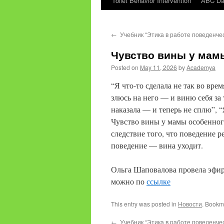
Toilet Behavior Intervention
ABC Dat
content
←
Учебник “Этика в работе поведенчес
Чувство вины у мам
Posted on
May 11, 2026
by
Academya
“Я что-то сделала не так во вре
злюсь на него — и виню себя за 
наказала — и теперь не сплю”, “
Чувство вины у мамы особенного
следствие того, что поведение 
поведение — вина уходит.
Ольга Шаповалова провела эфи
можно по
ссылке
This entry was posted in
Новости
. Bookm
←
Учебник “Этика в работе поведенчес