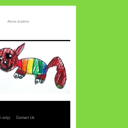
Parent Academy
n only)
Contact Us