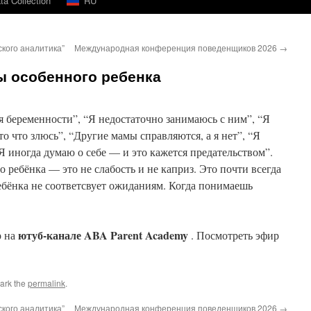
a Collection
RU
кого аналитика”
Международная конференция поведенщиков 2026
→
ы особенного ребенка
мя беременности”, “Я недостаточно занимаюсь с ним”, “Я
то что злюсь”, “Другие мамы справляются, а я нет”, “Я
Я иногда думаю о себе — и это кажется предательством”.
 ребёнка — это не слабость и не каприз. Это почти всегда
ребёнка не соответсвует ожиданиям. Когда понимаешь
ютуб-канале ABA Parent Academy
р на
. Посмотреть эфир
ark the
permalink
.
кого аналитика”
Международная конференция поведенщиков 2026
→