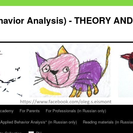
havior Analysis) - THEORY AND
Academy
For Parents
For Professionals (in Russian only)
Applied Behavior Analysis" (in Russian only)
Reading materials (in Russia