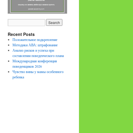
Recent Posts
Положительное подкрепление
Методики АВА: штрафование
Анализ рисков и успеха при
составлении поведенческого плана
Международная конференция
поведенщиков 2026
Чувство вины у мамы особенного
ребенка