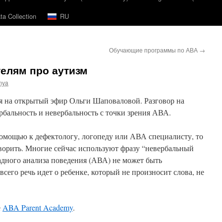
a Collection
RU
Обучающие программы по АВА
→
телям про аутизм
mya
я на открытый эфир Ольги Шаповаловой. Разговор на
вербальность и невербальность с точки зрения АВА.
помощью к дефектологу, логопеду или АВА специалисту, то
оворить. Многие сейчас используют фразу “невербальный
адного анализа поведения (АВА) не может быть
всего речь идет о ребенке, который не произносит слова, не
е
ABA Parent Academy
.