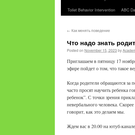
Toilet Behavior Intervention
ABC Dat
content
←
Как менять поведение
Что надо знать роди
Posted on
November 15, 2023
by
Acade
Приглашаем в пятницу 17 ноябр
эфире пойдет о том, что такое 
Когда родители обращаются за 
часто просят научить ребенка г
ребенок”. С точки зрения прикл
невербального человека. Скорее 
говорит, как это делаем мы.
Ждем вас в 20.00 на ютуб-канал