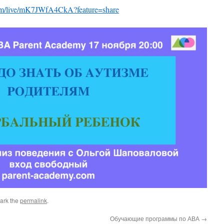
com/live/mK7JWfA4CkA?feature=share
ark the
permalink
.
Обучающие программы по АВА
→