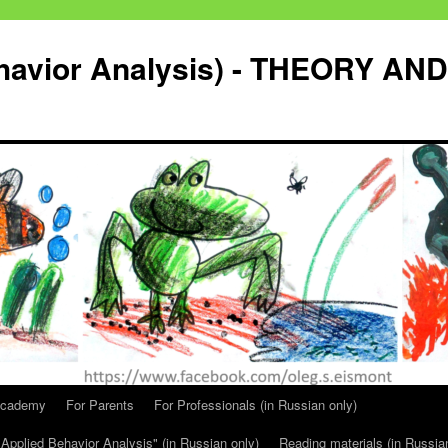
havior Analysis) - THEORY AND
Academy
For Parents
For Professionals (in Russian only)
Applied Behavior Analysis" (in Russian only)
Reading materials (in Russia