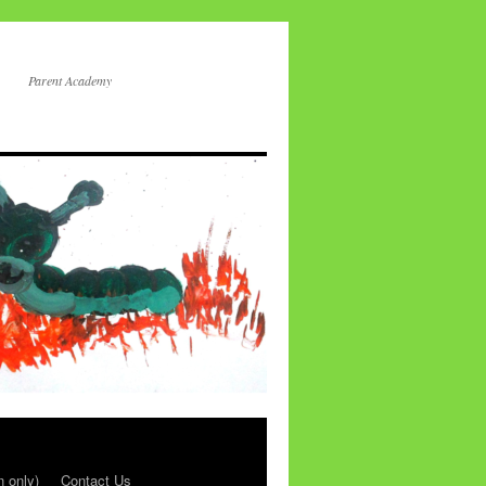
Parent Academy
n only)
Contact Us