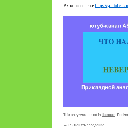
Вход по ссылке
https://youtube.
This entry was posted in
Новости
. Bookm
←
Как менять поведение