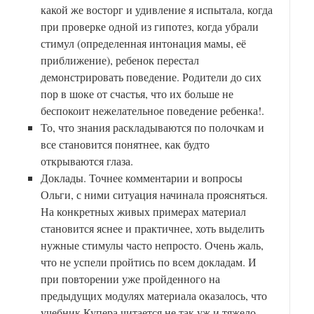
какой же восторг и удивление я испытала, когда
при проверке одной из гипотез, когда убрали
стимул (определенная интонация мамы, её
приближение), ребенок перестал
демонстрировать поведение. Родители до сих
пор в шоке от счастья, что их больше не
беспокоит нежелательное поведение ребенка!.
То, что знания раскладываются по полочкам и
все становится понятнее, как будто
открываются глаза.
Доклады. Точнее комментарии и вопросы
Ольги, с ними ситуация начинала проясняться.
На конкретных живых примерах материал
становится яснее и практичнее, хоть выделить
нужные стимулы часто непросто. Очень жаль,
что не успели пройтись по всем докладам. И
при повторении уже пройденного на
предыдущих модулях материала оказалось, что
учебник Купера читается не так уж и тяжело.