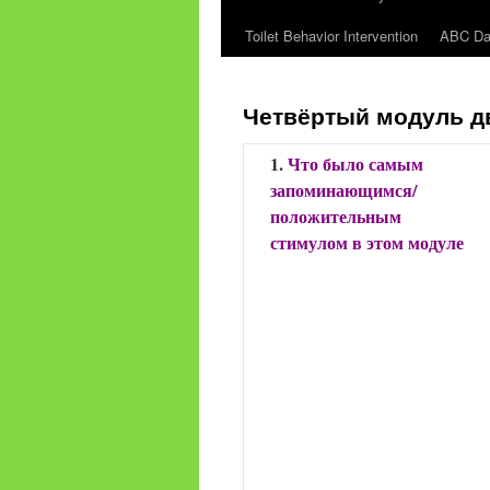
Toilet Behavior Intervention
ABC Dat
content
Четвёртый модуль д
1.
Что было самым
запоминающимся/
положительным
стимулом в этом модуле