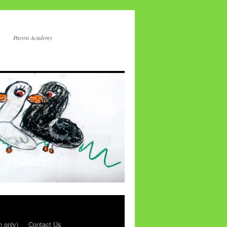
Parent Academy
n only)
Contact Us