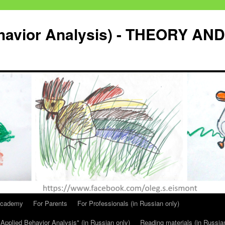
havior Analysis) - THEORY AND
Academy
For Parents
For Professionals (in Russian only)
Applied Behavior Analysis" (in Russian only)
Reading materials (in Russia